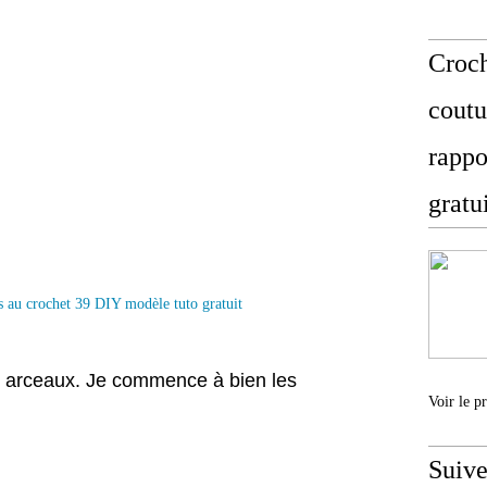
Croch
coutu
rappo
gratu
es arceaux. Je commence à bien les
Voir le p
Suive