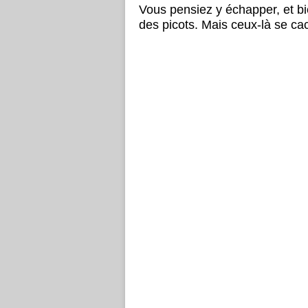
Vous pensiez y échapper, e
t b
des picots.
Mais ceux-là se ca