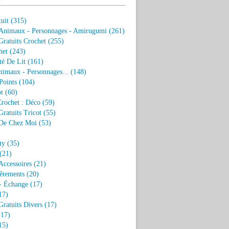
uit
(315)
 Animaux - Personnages - Amirugumi
(261)
ratuits Crochet
(255)
het
(243)
eté De Lit
(161)
nimaux - Personnages...
(148)
Points
(104)
t
(60)
Crochet : Déco
(59)
ratuits Tricot
(55)
De Chez Moi
(53)
)
ty
(35)
(21)
Accessoires
(21)
êtements
(20)
- Échange
(17)
17)
ratuits Divers
(17)
17)
15)