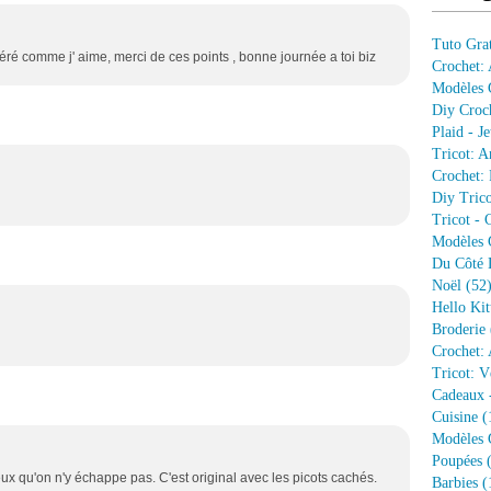
Tuto Grat
aéré comme j' aime, merci de ces points , bonne journée a toi biz
Crochet:
Modèles G
Diy Croc
Plaid - J
Tricot: A
Crochet: 
Diy Trico
Tricot - 
Modèles G
Du Côté 
Noël
(52
Hello Kit
Broderie
Crochet: 
Tricot: V
Cadeaux 
Cuisine
(
Modèles G
Poupées
(
eux qu'on n'y échappe pas. C'est original avec les picots cachés.
Barbies
(