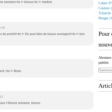
ne semaine<br /> bisous<br /> martine
Cahier D'
Couture
(
Tchatche
Bougie
(1
9:46
Pour 
 de points!!<br /> De quoi faire de beaux ouvrages!!<br /> bon
nouve
Abonnez-v
publiés.
rré,<br /> Bises
Artic
14
 Bravo !! Bonne semaine, bisous