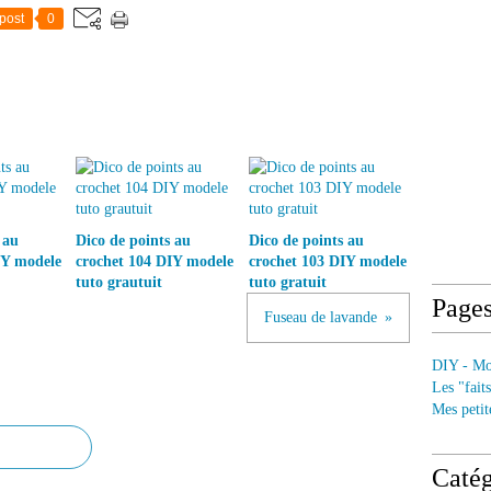
post
0
 au
Dico de points au
Dico de points au
IY modele
crochet 104 DIY modele
crochet 103 DIY modele
tuto grautuit
tuto gratuit
Page
Fuseau de lavande
DIY - Mod
Les "fait
Mes petit
Catég