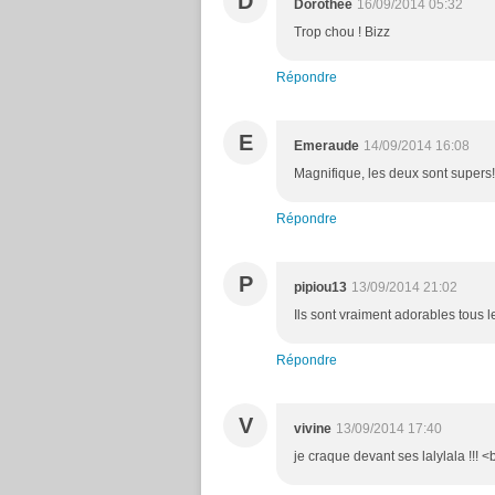
D
Dorothée
16/09/2014 05:32
Trop chou ! Bizz
Répondre
E
Emeraude
14/09/2014 16:08
Magnifique, les deux sont supers
Répondre
P
pipiou13
13/09/2014 21:02
Ils sont vraiment adorables tous le
Répondre
V
vivine
13/09/2014 17:40
je craque devant ses lalylala !!! 