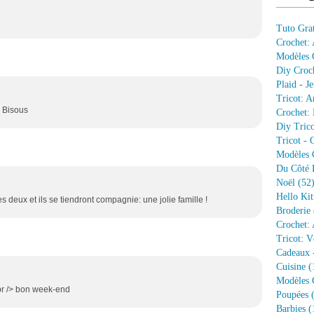
Tuto Grat
Crochet:
Modèles G
Diy Croc
Plaid - J
Tricot: A
! Bisous
Crochet: 
Diy Trico
Tricot - 
Modèles G
Du Côté 
Noël
(52
Hello Kit
s deux et ils se tiendront compagnie: une jolie famille !
Broderie
Crochet: 
Tricot: V
Cadeaux 
Cuisine
(
Modèles G
<br /> bon week-end
Poupées
(
Barbies
(