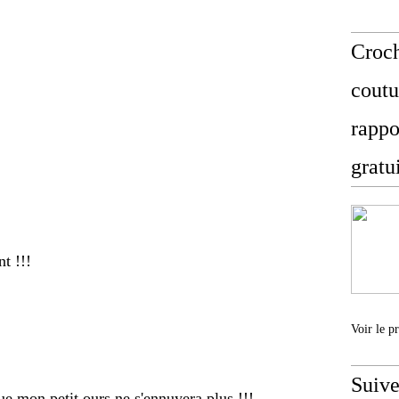
Croch
coutu
rappo
gratu
t !!!
Voir le p
Suive
ue mon petit ours ne s'ennuyera plus !!!