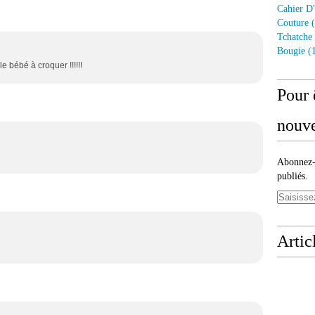
Cahier D'
Couture
(
Tchatche
Bougie
(1
 bébé à croquer !!!!!!
Pour 
nouve
Abonnez-v
publiés.
Artic