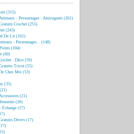
uit
(315)
 Animaux - Personnages - Amirugumi
(261)
ratuits Crochet
(255)
het
(243)
eté De Lit
(161)
nimaux - Personnages...
(148)
Points
(104)
t
(60)
Crochet : Déco
(59)
ratuits Tricot
(55)
De Chez Moi
(53)
)
ty
(35)
(21)
Accessoires
(21)
êtements
(20)
- Échange
(17)
17)
ratuits Divers
(17)
17)
15)