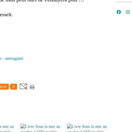
esselt.
s - amirugumi
post
0