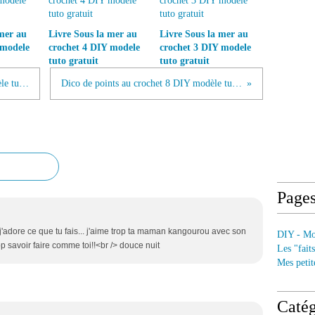
mer au
Livre Sous la mer au
Livre Sous la mer au
 modele
crochet 4 DIY modele
crochet 3 DIY modele
tuto gratuit
tuto gratuit
Dico de points au crochet 7 DIY modèle tuto gratuit
Dico de points au crochet 8 DIY modèle tuto gratuit
Page
 j'adore ce que tu fais... j'aime trop ta maman kangourou avec son
DIY - Mod
rop savoir faire comme toi!!<br /> douce nuit
Les "fait
Mes petit
Catég