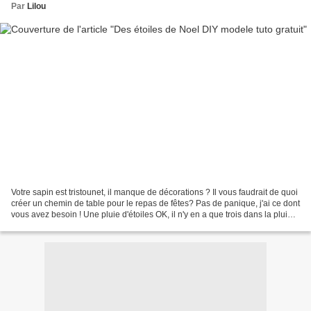
Par
Lilou
Votre sapin est tristounet, il manque de décorations ? Il vous faudrait de quoi
créer un chemin de table pour le repas de fêtes? Pas de panique, j'ai ce dont
vous avez besoin ! Une pluie d'étoiles OK, il n'y en a que trois dans la pluie,
c'est parce que...