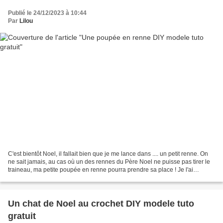
Publié le 24/12/2023 à 10:44
Par
Lilou
C'est bientôt Noel, il fallait bien que je me lance dans .... un petit renne. On
ne sait jamais, au cas où un des rennes du Père Noel ne puisse pas tirer le
traineau, ma petite poupée en renne pourra prendre sa place ! Je l'ai
entrainé avec le chariot...
Un chat de Noel au crochet DIY modele tuto
gratuit