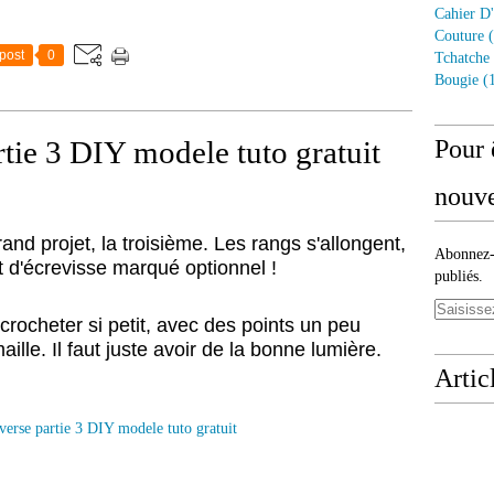
Cahier D'
Couture
(
post
0
Tchatche
Bougie
(1
tie 3 DIY modele tuto gratuit
Pour 
nouve
and projet, la troisième.
Les
rangs s'allongent,
Abonnez-v
nt d'écrevisse marqué optionnel !
publiés.
 crocheter si petit, avec des points un peu
ille. Il faut juste avoir de la bonne lumière.
Artic