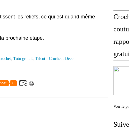
Croch
issent les reliefs, ce qui est quand même
coutu
 la prochaine étape.
rappo
gratu
crochet
,
Tuto gratuit
,
Tricot - Crochet : Déco
post
0
Voir le p
Suive