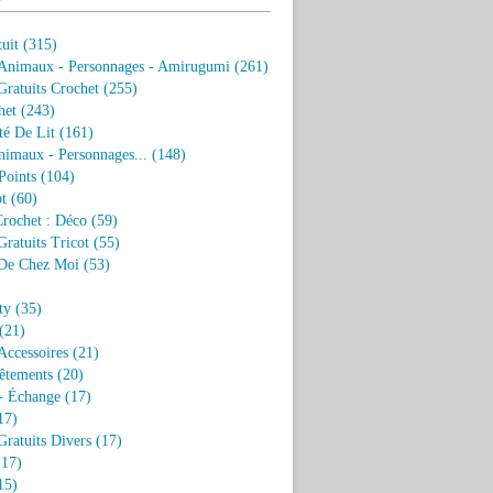
uit
(315)
 Animaux - Personnages - Amirugumi
(261)
ratuits Crochet
(255)
het
(243)
eté De Lit
(161)
nimaux - Personnages...
(148)
Points
(104)
t
(60)
Crochet : Déco
(59)
ratuits Tricot
(55)
De Chez Moi
(53)
)
ty
(35)
(21)
Accessoires
(21)
êtements
(20)
- Échange
(17)
17)
ratuits Divers
(17)
17)
15)