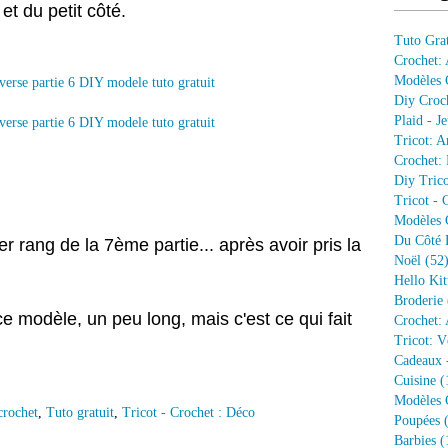
et du petit côté.
Tuto Grat
Crochet:
Modèles G
Diy Croc
Plaid - J
Tricot: A
Crochet: 
Diy Trico
Tricot - 
Modèles G
Du Côté 
r rang de la 7ème partie... après avoir pris la
Noël
(52
Hello Kit
Broderie
ce modèle, un peu long, mais c'est ce qui fait
Crochet: 
Tricot: V
Cadeaux 
Cuisine
(
Modèles G
crochet
,
Tuto gratuit
,
Tricot - Crochet : Déco
Poupées
(
Barbies
(