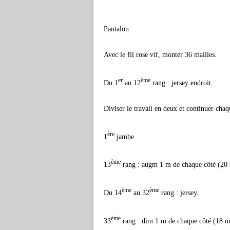
Pantalon
Avec le fil rose vif, monter 36 mailles.
er
ème
Du 1
au 12
rang : jersey endroit.
Diviser le travail en deux et continuer chaq
ère
1
jambe
ème
13
rang : augm 1 m de chaque côté (20 
ème
ème
Du 14
au 32
rang : jersey.
ème
33
rang : dim 1 m de chaque côté (18 ma