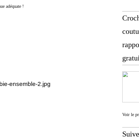
enue adéquate !
Croch
coutu
rappo
gratu
Voir le p
Suive