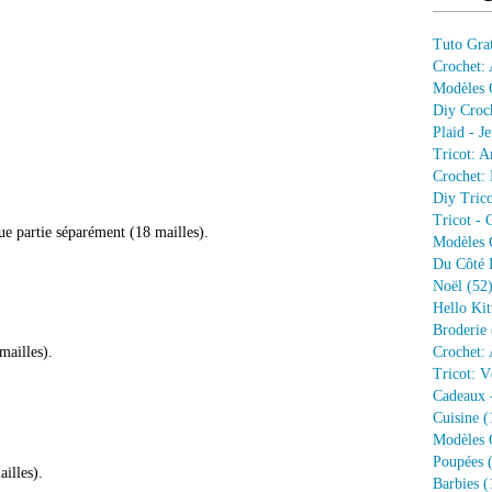
Tuto Grat
Crochet:
Modèles G
Diy Croc
Plaid - J
Tricot: A
Crochet: 
Diy Trico
Tricot - 
ue partie séparément (18 mailles).
Modèles G
Du Côté 
Noël
(52
Hello Kit
Broderie
mailles).
Crochet: 
Tricot: V
Cadeaux 
Cuisine
(
Modèles G
Poupées
(
illes).
Barbies
(