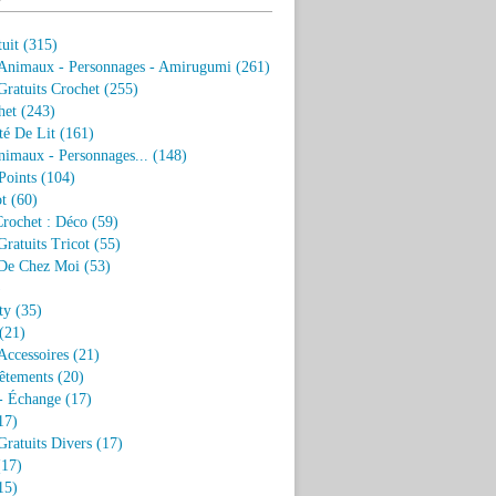
uit
(315)
 Animaux - Personnages - Amirugumi
(261)
ratuits Crochet
(255)
het
(243)
eté De Lit
(161)
nimaux - Personnages...
(148)
Points
(104)
t
(60)
Crochet : Déco
(59)
ratuits Tricot
(55)
De Chez Moi
(53)
)
ty
(35)
(21)
Accessoires
(21)
êtements
(20)
- Échange
(17)
17)
ratuits Divers
(17)
17)
15)