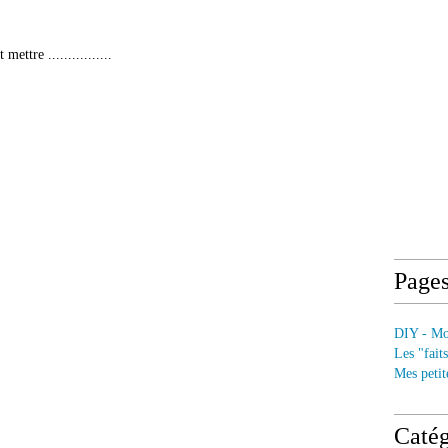
ettre ................
Page
DIY - Mod
Les "fait
Mes petit
Catég