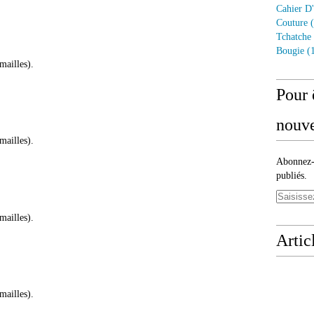
Cahier D'
Couture
(
Tchatche
Bougie
(1
mailles).
Pour 
nouve
mailles).
Abonnez-v
publiés.
mailles).
Artic
mailles).