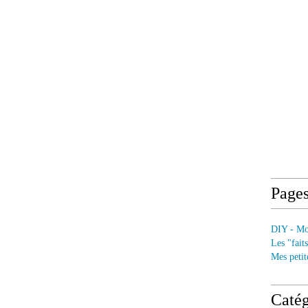
Page
DIY - Mod
Les "fait
Mes petit
Catég