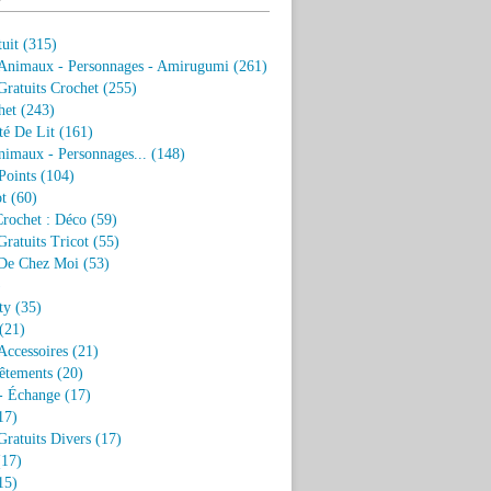
uit
(315)
 Animaux - Personnages - Amirugumi
(261)
ratuits Crochet
(255)
het
(243)
eté De Lit
(161)
nimaux - Personnages...
(148)
Points
(104)
t
(60)
Crochet : Déco
(59)
ratuits Tricot
(55)
De Chez Moi
(53)
)
ty
(35)
(21)
Accessoires
(21)
êtements
(20)
- Échange
(17)
17)
ratuits Divers
(17)
17)
15)