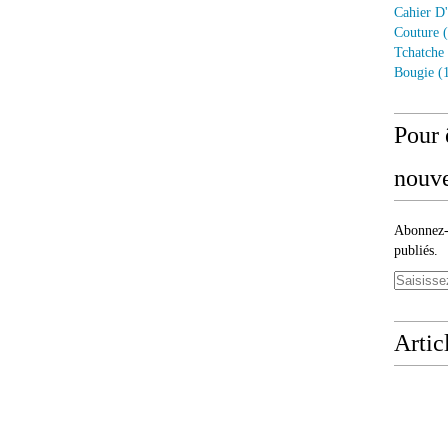
Cahier D'
Couture
(
Tchatche
Bougie
(1
Pour 
nouve
Abonnez-v
publiés.
Artic