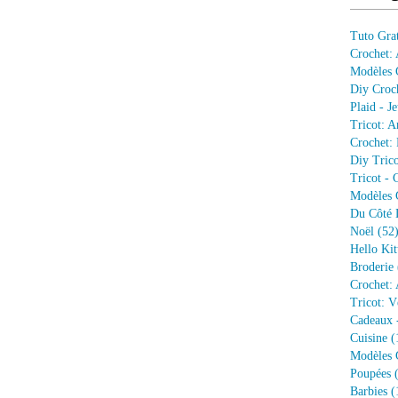
Tuto Grat
Crochet:
Modèles G
Diy Croc
Plaid - J
Tricot: A
Crochet: 
Diy Trico
Tricot - 
Modèles G
Du Côté 
Noël
(52
Hello Kit
Broderie
Crochet: 
Tricot: V
Cadeaux 
Cuisine
(
Modèles G
Poupées
(
Barbies
(