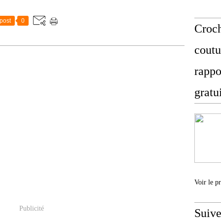
post
0
Croch
coutu
rappo
gratu
Voir le p
Publicité
Suive