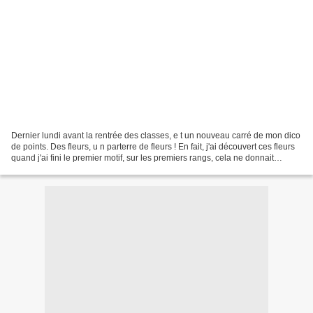
Dernier lundi avant la rentrée des classes, e t un nouveau carré de mon dico
de points. Des fleurs, u n parterre de fleurs ! En fait, j'ai découvert ces fleurs
quand j'ai fini le premier motif, sur les premiers rangs, cela ne donnait
absolument pas cela...