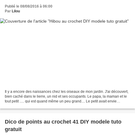
Publié le 08/08/2016 à 06:00
Par
Lilou
Il y a encore des naissances chez les oiseaux de mon jardin. J'ai découvert,
bien caché dans le lierre, un nid et ses occupants. Le papa, la maman et le
tout petit ..... qui est quand même un peu grand.... Le petit avait envie
d'explorer le monde, il...
Dico de points au crochet 41 DIY modele tuto
gratuit