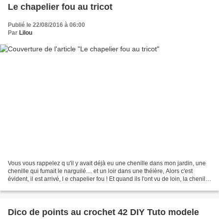
Le chapelier fou au tricot
Publié le 22/08/2016 à 06:00
Par
Lilou
Vous vous rappelez q u'il y avait déjà eu une chenille dans mon jardin, une
chenille qui fumait le narguilé.... et un loir dans une théière, Alors c'est
évident, il est arrivé, l e chapelier fou ! Et quand ils l'ont vu de loin, la chenille
et le loir...
Dico de points au crochet 42 DIY Tuto modele