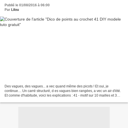
Publié le 01/08/2016 à 06:00
Par
Lilou
Des vagues, des vagues... a vec quand même des picots ! Et oui, je
continue.... Un carré structuré, d es vagues bien rangées, a vec un air d'été.
Et comme d'habitude, voici les explications : 41 - motif sur 10 mailles et 3
rangs. Faire une chainette d’un...