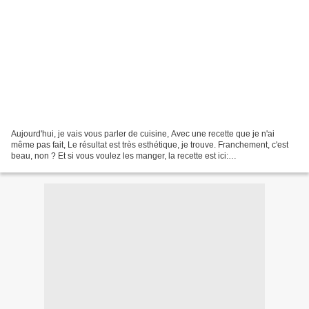
Aujourd'hui, je vais vous parler de cuisine, Avec une recette que je n'ai
même pas fait, Le résultat est très esthétique, je trouve. Franchement, c'est
beau, non ? Et si vous voulez les manger, la recette est ici:
http://www.marmiton.org/recettes/recette_rose-feuilletee-aux-
pommes_337146.aspx...