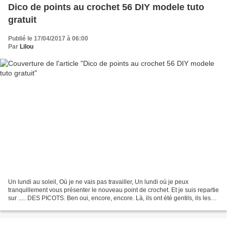
Dico de points au crochet 56 DIY modele tuto
gratuit
Publié le 17/04/2017 à 06:00
Par
Lilou
Un lundi au soleil, Où je ne vais pas travailler, Un lundi où je peux
tranquillement vous présenter le nouveau point de crochet. Et je suis repartie
sur ..... DES PICOTS. Ben oui, encore, encore. Là, ils ont été gentils, ils les
ont mis dans des cases,...