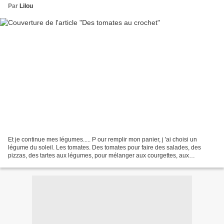
Par
Lilou
Et je continue mes légumes..... P our remplir mon panier, j 'ai choisi un
légume du soleil. Les tomates. Des tomates pour faire des salades, des
pizzas, des tartes aux légumes, pour mélanger aux courgettes, aux
aubergines.... ou pour déguster comme ça,...