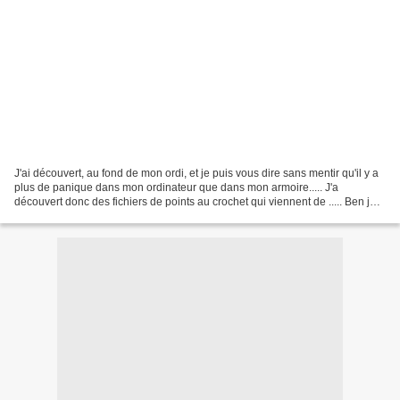
J'ai découvert, au fond de mon ordi, et je puis vous dire sans mentir qu'il y a
plus de panique dans mon ordinateur que dans mon armoire..... J'a
découvert donc des fichiers de points au crochet qui viennent de ..... Ben je
ne sais absolument pas d'où...