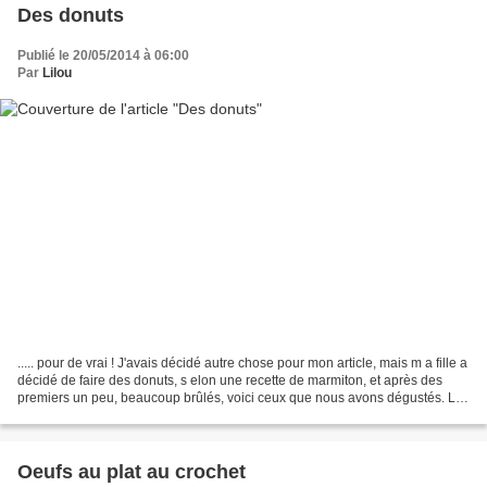
Des donuts
Publié le 20/05/2014 à 06:00
Par
Lilou
..... pour de vrai ! J'avais décidé autre chose pour mon article, mais m a fille a
décidé de faire des donuts, s elon une recette de marmiton, et après des
premiers un peu, beaucoup brûlés, voici ceux que nous avons dégustés. Le
sucre glace, c'est parce...
Oeufs au plat au crochet