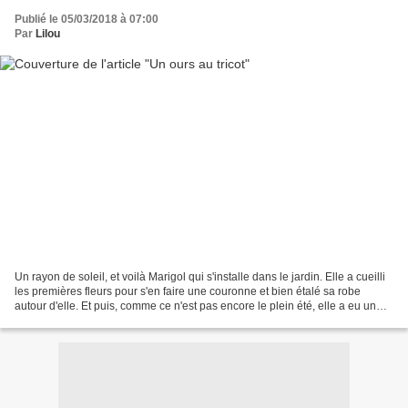
Publié le 05/03/2018 à 07:00
Par
Lilou
Un rayon de soleil, et voilà Marigol qui s'installe dans le jardin. Elle a cueilli
les premières fleurs pour s'en faire une couronne et bien étalé sa robe
autour d'elle. Et puis, comme ce n'est pas encore le plein été, elle a eu un
peu froid et a enfilé...