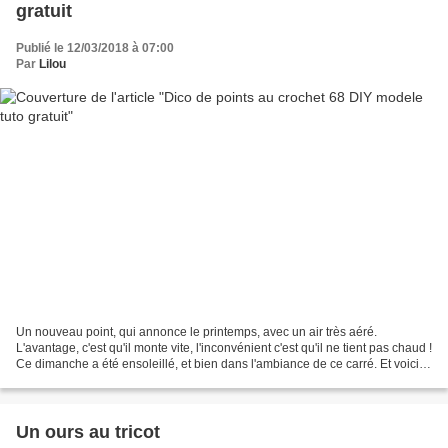
gratuit
Publié le 12/03/2018 à 07:00
Par
Lilou
Un nouveau point, qui annonce le printemps, avec un air très aéré.
L'avantage, c'est qu'il monte vite, l'inconvénient c'est qu'il ne tient pas chaud !
Ce dimanche a été ensoleillé, et bien dans l'ambiance de ce carré. Et voici
les explications: 68 – motif...
Un ours au tricot