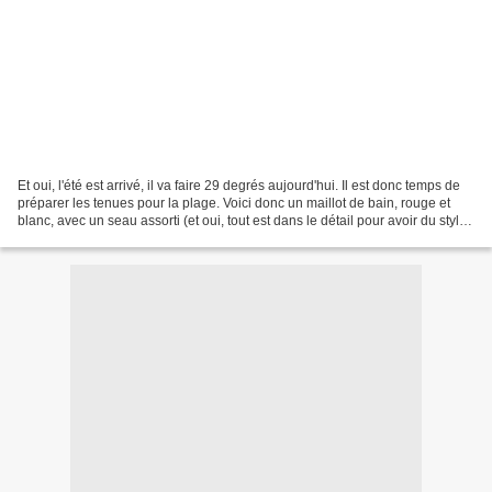
Et oui, l'été est arrivé, il va faire 29 degrés aujourd'hui. Il est donc temps de
préparer les tenues pour la plage. Voici donc un maillot de bain, rouge et
blanc, avec un seau assorti (et oui, tout est dans le détail pour avoir du style
!) pour aller...