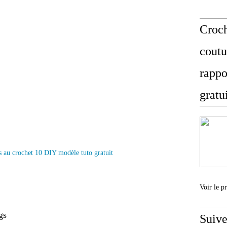
Croch
coutu
rappo
gratu
Voir le p
gs
Suive