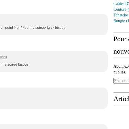
Cahier D'
Couture
(
Tchatche
Bougie
(1
joli point !<br /> bonne soirée<br /> bisous
Pour 
nouve
0:28
bonne soirée bisous
Abonnez-v
publiés.
Artic