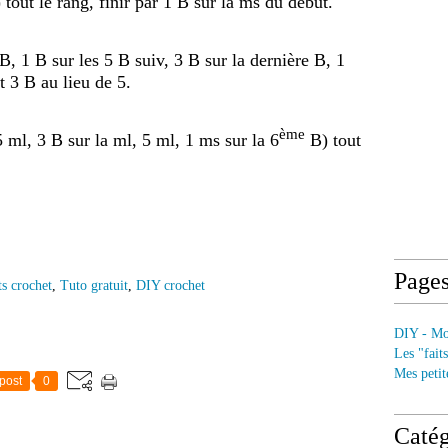
 tout le rang, finir par 1 B sur la ms du début.
B, 1 B sur les 5 B suiv, 3 B sur la dernière B, 1
t 3 B au lieu de 5.
ème
5 ml, 3 B sur la ml, 5 ml, 1 ms sur la 6
B) tout
Page
ts crochet
,
Tuto gratuit
,
DIY crochet
DIY - Mod
Les "fait
Mes petit
post
0
Catég