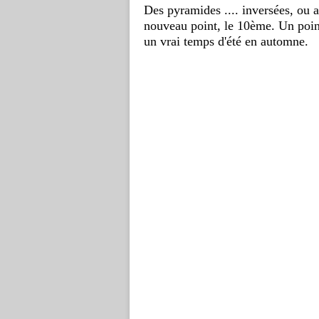
Des pyramides .... inversées, o
u a
nouveau point, le 10ème.
Un poin
u
n vrai temps d'été en automne.