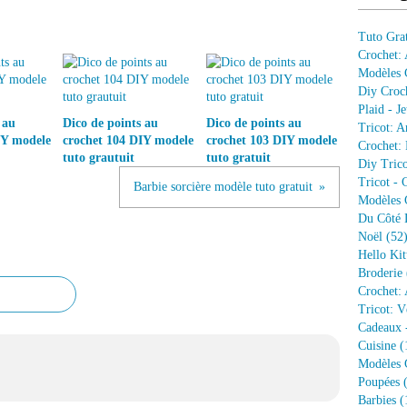
Tuto Grat
Crochet:
Modèles G
Diy Croc
Plaid - J
 au
Dico de points au
Dico de points au
Tricot: A
IY modele
crochet 104 DIY modele
crochet 103 DIY modele
Crochet: 
tuto grautuit
tuto gratuit
Diy Trico
Tricot - 
Barbie sorcière modèle tuto gratuit
Modèles G
Du Côté 
Noël
(52
Hello Kit
Broderie
Crochet: 
Tricot: V
Cadeaux 
Cuisine
(
Modèles G
Poupées
(
Barbies
(