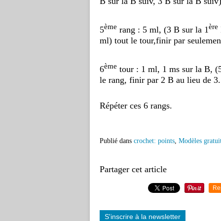
B sur la B suiv, 3 B sur la B suiv)
ème
ère
5
rang : 5 ml, (3 B sur la 1
ml) tout le tour,finir par seulemen
ème
6
tour : 1 ml, 1 ms sur la B, (
le rang, finir par 2 B au lieu de 3.
Répéter ces 6 rangs.
Publié dans
crochet: points
,
Modèles gratui
Partager cet article
Re
S'inscrire à la newsletter