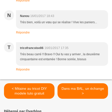
Répondre
N
Nanou
16/01/2017 18:43
Très bien, voilà un vœu qui se réalise ! Vive les paniers...
Répondre
T
tricofrancoise86
16/01/2017 17:35
Très beau carré !! Bravo !! Oui tu vas y arriver , la deuxième
cinquantaine est entamée ! Bonne soirée, bisous
Répondre
< Mitaine au tricot DIY
Dans ma BAL, un échange
modele tuto gratuit
>
Hébergé par Overblog