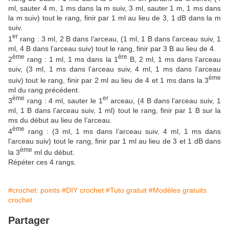
ml, sauter 4 m, 1 ms dans la m suiv, 3 ml, sauter 1 m, 1 ms dans
la m suiv) tout le rang, finir par 1 ml au lieu de 3, 1 dB dans la m
suiv.
er
1
rang : 3 ml, 2 B dans l’arceau, (1 ml, 1 B dans l’arceau suiv, 1
ml, 4 B dans l’arceau suiv) tout le rang, finir par 3 B au lieu de 4.
ème
ère
2
rang : 1 ml, 1 ms dans la 1
B, 2 ml, 1 ms dans l’arceau
suiv, (3 ml, 1 ms dans l’arceau suiv, 4 ml, 1 ms dans l’arceau
ème
suiv) tout le rang, finir par 2 ml au lieu de 4 et 1 ms dans la 3
ml du rang précédent.
ème
er
3
rang : 4 ml, sauter le 1
arceau, (4 B dans l’arceau suiv, 1
ml, 1 B dans l’arceau suiv, 1 ml) tout le rang, finir par 1 B sur la
ms du début au lieu de l’arceau.
ème
4
rang : (3 ml, 1 ms dans l’arceau suiv, 4 ml, 1 ms dans
l’arceau suiv) tout le rang, finir par 1 ml au lieu de 3 et 1 dB dans
ème
la 3
ml du début.
Répéter ces 4 rangs.
#crochet: points
#DIY crochet
#Tuto gratuit
#Modèles gratuits
crochet
Partager