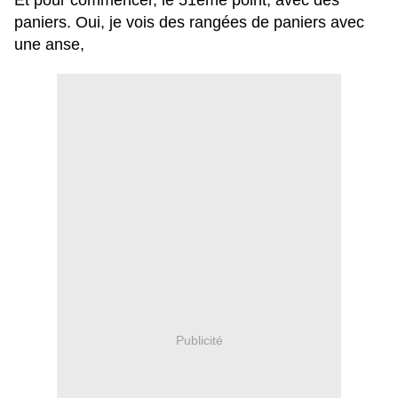
Et pour commencer, l
e 51ème point, av
ec des
paniers.
Oui, je vois des rangées de paniers avec
une anse,
Publicité