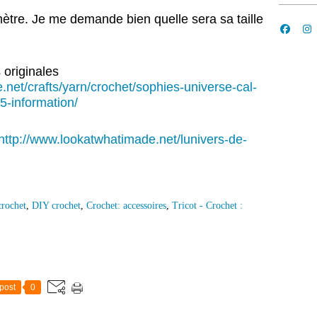
amètre. Je me demande bien quelle sera sa taille
 originales
net/crafts/yarn/crochet/sophies-universe-cal-
5-information/
http://www.lookatwhatimade.net/lunivers-de-
crochet
,
DIY crochet
,
Crochet: accessoires
,
Tricot - Crochet :
post
0