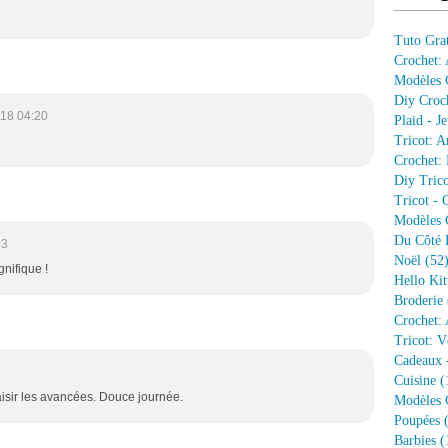
Tuto Grat
Crochet:
Modèles G
Diy Croc
18 04:20
Plaid - J
Tricot: A
Crochet: 
Diy Trico
Tricot - 
Modèles G
Du Côté 
03
Noël
(52
nifique !
Hello Kit
Broderie
Crochet: 
Tricot: V
Cadeaux 
Cuisine
(
laisir les avancées. Douce journée.
Modèles G
Poupées
(
Barbies
(