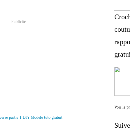
Croch
Publicité
coutu
rappo
gratu
Voir le p
Suive