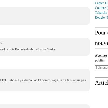
Cahier D'
Couture
(
Tchatche
Bougie
(1
Pour 
nouve
27
vail . <br /> Bon mardi.<br /> Bisous Yvette
Abonnez-v
publiés.
ffffff.....<br /> il y a du boulot!!!!!! bon courage, je ne te suivrais pas
Artic