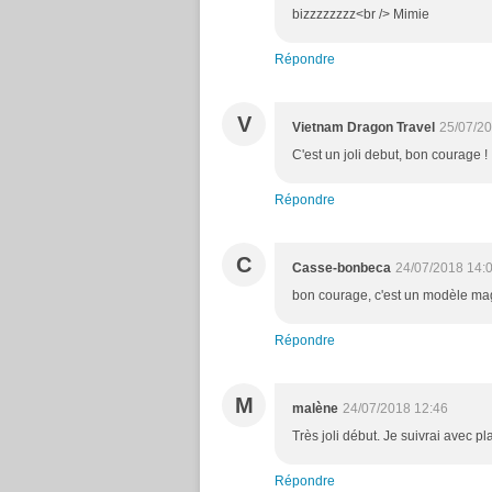
bizzzzzzzz<br /> Mimie
Répondre
V
Vietnam Dragon Travel
25/07/20
C'est un joli debut, bon courage !
Répondre
C
Casse-bonbeca
24/07/2018 14:
bon courage, c'est un modèle mag
Répondre
M
malène
24/07/2018 12:46
Très joli début. Je suivrai avec p
Répondre