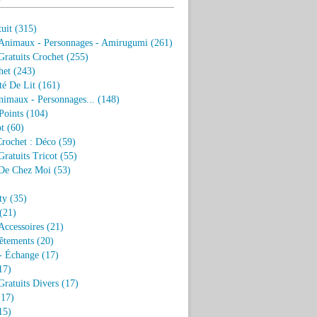
uit
(315)
 Animaux - Personnages - Amirugumi
(261)
ratuits Crochet
(255)
het
(243)
eté De Lit
(161)
nimaux - Personnages...
(148)
Points
(104)
t
(60)
Crochet : Déco
(59)
ratuits Tricot
(55)
De Chez Moi
(53)
)
ty
(35)
(21)
Accessoires
(21)
êtements
(20)
- Échange
(17)
17)
ratuits Divers
(17)
17)
15)