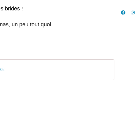
es brides !
nanas, un peu tout quoi.
102