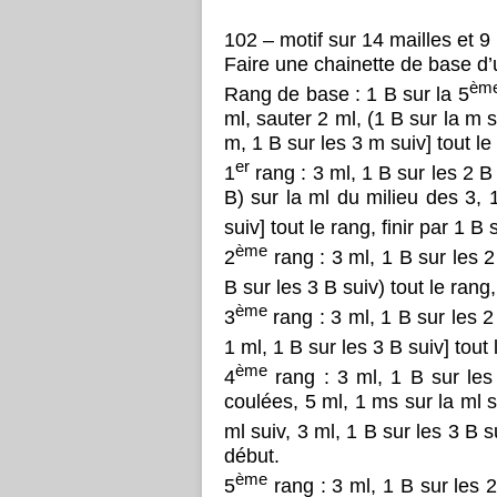
102 – motif sur 14 mailles et 9
Faire une chainette de base d’
èm
Rang de base : 1 B sur la 5
ml, sauter 2 ml, (1 B sur la m s
m, 1 B sur les 3 m suiv] tout le 
er
1
rang : 3 ml, 1 B sur les 2 B 
B) sur la ml du milieu des 3, 
suiv] tout le rang, finir par 1 B 
ème
2
rang : 3 ml, 1 B sur les 2
B sur les 3 B suiv) tout le rang,
ème
3
rang : 3 ml, 1 B sur les 2 
1 ml, 1 B sur les 3 B suiv] tout 
ème
4
rang : 3 ml, 1 B sur les
coulées, 5 ml, 1 ms sur la ml s
ml suiv, 3 ml, 1 B sur les 3 B su
début.
ème
5
rang : 3 ml, 1 B sur les 2