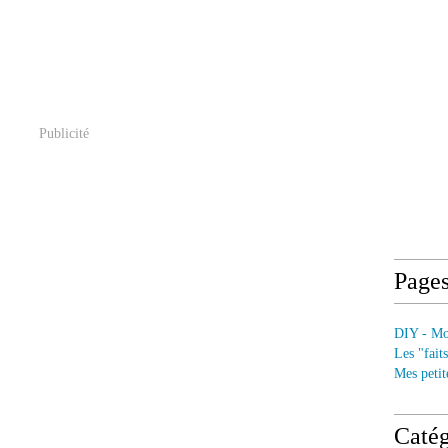
Publicité
Page
DIY - Mod
Les "fait
Mes petit
Catég