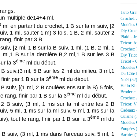
 rangs.
Tuto Grat
un multiple de14+4 ml.
Crochet:
e
Modèles G
ml en partant du crochet, 1 B sur la m suiv, [2
Diy Croc
uiv, 1 ml, sauter 1 m) 3 fois, 1 B, 2 ml, sauter 2
Plaid - J
rang, finir par 3 B.
Tricot: A
suiv, [2 ml, 1 B sur la B suiv, 1 ml, (1 B, 2 ml, 1
Crochet: 
1 ml,1 B sur la dernière B,2 ml,1 B sur les 3 B
Diy Trico
ème
Tricot - 
sur la 3
ml du début.
Modèles G
 B suiv,(3 ml, 5 B sur les 2 ml du milieu, 3 ml,1
Du Côté 
ème
 finir par 1 B sur la 3
ml du début.
Noël
(52
Hello Kit
B suiv, [(1 ml, 2 B coulées ens sur la B) 5 fois,
Broderie
ème
le rang, finir par 1 B sur la 3
ml du début.
Crochet: 
 2 B suiv, (3 ml, 1 ms sur la ml entre les 2 B
Tricot: V
uiv, 5 ml, 1 ms sur la ml suiv, 5 ml, 1 ms sur la
Cadeaux 
Cuisine
(
ème
iv), tout le rang, finir par 1 B sur la 3
ml du
Modèles G
Poupées
(
 B suiv, (3 ml, 1 ms dans l’arceau suiv, 5 ml, 1
Barbies
(