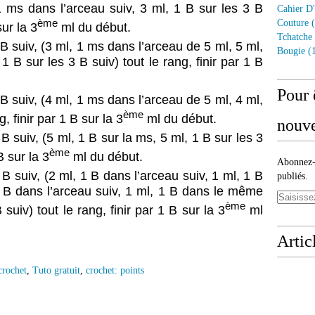
1 ms dans l’arceau suiv, 3 ml, 1 B sur les 3 B
Cahier D'
ème
Couture
(
sur la 3
ml du début.
Tchatche
 B suiv, (3 ml, 1 ms dans l’arceau de 5 ml, 5 ml,
Bougie
(1
1 B sur les 3 B suiv) tout le rang, finir par 1 B
Pour 
 B suiv, (4 ml, 1 ms dans l’arceau de 5 ml, 4 ml,
ème
g, finir par 1 B sur la 3
ml du début.
nouve
B suiv, (5 ml, 1 B sur la ms, 5 ml, 1 B sur les 3
ème
B sur la 3
ml du début.
Abonnez-v
 B suiv, (2 ml, 1 B dans l’arceau suiv, 1 ml, 1 B
publiés.
 B dans l’arceau suiv, 1 ml, 1 B dans le même
ème
suiv) tout le rang, finir par 1 B sur la 3
ml
Artic
crochet
,
Tuto gratuit
,
crochet: points