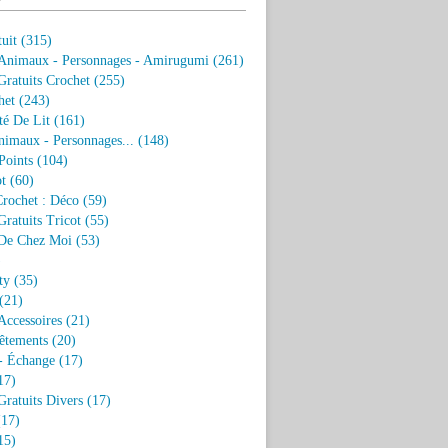
uit
(315)
 Animaux - Personnages - Amirugumi
(261)
ratuits Crochet
(255)
het
(243)
eté De Lit
(161)
nimaux - Personnages...
(148)
Points
(104)
t
(60)
Crochet : Déco
(59)
ratuits Tricot
(55)
De Chez Moi
(53)
)
ty
(35)
(21)
Accessoires
(21)
êtements
(20)
- Échange
(17)
17)
ratuits Divers
(17)
17)
15)