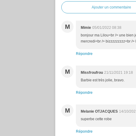
Ajouter un commentaire
M
Mimie
05/01/2022 08:38
bonjour ma Lilou<br /> une bien jo
mercredi<br /> bizzzzzzzzz<br />
Répondre
M
Missfroufrou
21/11/2021 19:18
Barbie est très jolie, bravo.
Répondre
M
Melanie OTJACQUES
14/10/202
superbe cette robe
Répondre