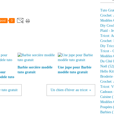
Tuto Grat
Crochet:
Modèles G
post
0
Diy Croc
Plaid - J
Tricot: A
Crochet: 
Diy Trico
Tricot - 
Modèles G
Du Côté 
Noël
(52
Barbie sorcière modèle
Une jupe pour Barbie
Hello Kit
pour
tuto gratuit
modèle tuto gratuit
Broderie
dele tuto
Crochet: 
Tricot: V
tuto gratuit
Un chien d'hiver au tricot
Cadeaux 
Cuisine
(
Modèles G
Poupées
(
Barbies
(