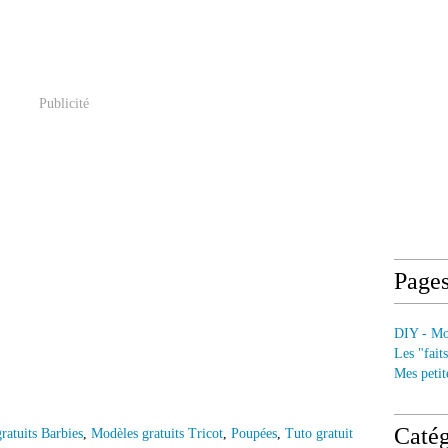
Publicité
Page
DIY - Mod
Les "fait
Mes petit
Catég
ratuits Barbies
,
Modèles gratuits Tricot
,
Poupées
,
Tuto gratuit