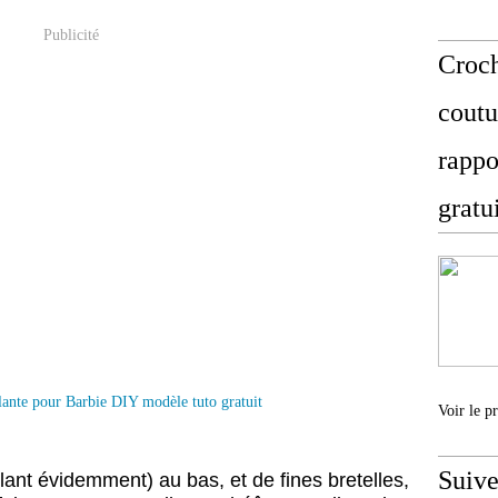
Publicité
Croch
coutu
rappo
gratu
Voir le p
Suive
llant évidemment) au bas, et de fines bretelles,