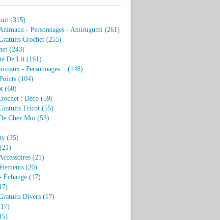
uit
(315)
 Animaux - Personnages - Amirugumi
(261)
ratuits Crochet
(255)
het
(243)
eté De Lit
(161)
nimaux - Personnages...
(148)
Points
(104)
t
(60)
Crochet : Déco
(59)
ratuits Tricot
(55)
De Chez Moi
(53)
)
ty
(35)
(21)
Accessoires
(21)
êtements
(20)
- Échange
(17)
17)
ratuits Divers
(17)
17)
15)