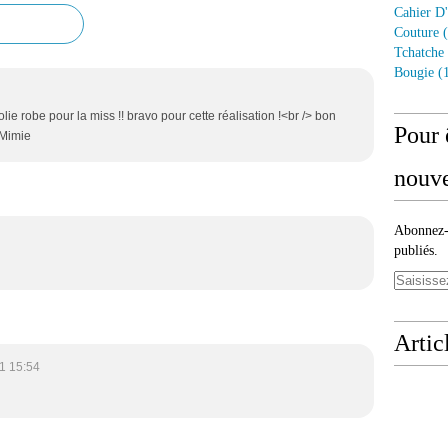
Cahier D'
Couture
(
Tchatche
Bougie
(1
lie robe pour la miss !! bravo pour cette réalisation !<br /> bon
Pour 
 Mimie
nouve
Abonnez-v
publiés.
Artic
1 15:54