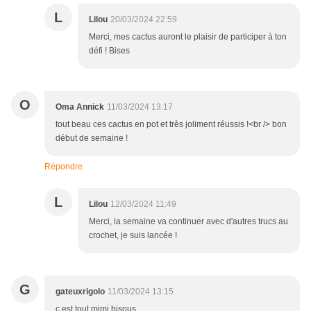
L
Lilou
20/03/2024 22:59
Merci, mes cactus auront le plaisir de participer à ton
défi ! Bises
O
Oma Annick
11/03/2024 13:17
tout beau ces cactus en pot et très joliment réussis !<br /> bon
début de semaine !
Répondre
L
Lilou
12/03/2024 11:49
Merci, la semaine va continuer avec d'autres trucs au
crochet, je suis lancée !
G
gateuxrigolo
11/03/2024 13:15
c est tout mimi bisous