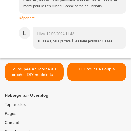
Coucou , tes cactus en jardinière sont très beaux !! bravo et
merci pour le lien !!<br /> Bonne semaine , bisous
Répondre
L
Lilou
12/03/2024 11:48
Tu as vu, cela j'arrive à les faire pousser ! Bises
< Poupée en licorne au
Pull pour Le Loup >
crochet DIY modele tuto
gratuit
Hébergé par Overblog
Top articles
Pages
Contact