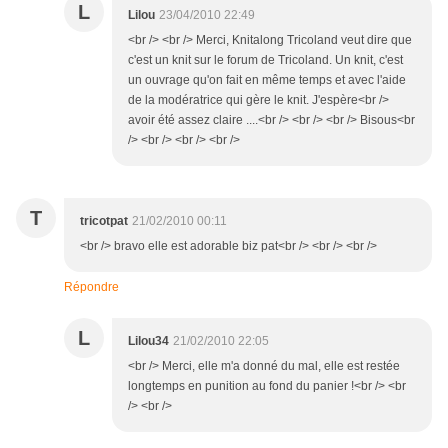
L
Lilou
23/04/2010 22:49
<br /> <br /> Merci, Knitalong Tricoland veut dire que
c'est un knit sur le forum de Tricoland. Un knit, c'est
un ouvrage qu'on fait en même temps et avec l'aide
de la modératrice qui gère le knit. J'espère<br />
avoir été assez claire ....<br /> <br /> <br /> Bisous<br
/> <br /> <br /> <br />
T
tricotpat
21/02/2010 00:11
<br /> bravo elle est adorable biz pat<br /> <br /> <br />
Répondre
L
Lilou34
21/02/2010 22:05
<br /> Merci, elle m'a donné du mal, elle est restée
longtemps en punition au fond du panier !<br /> <br
/> <br />