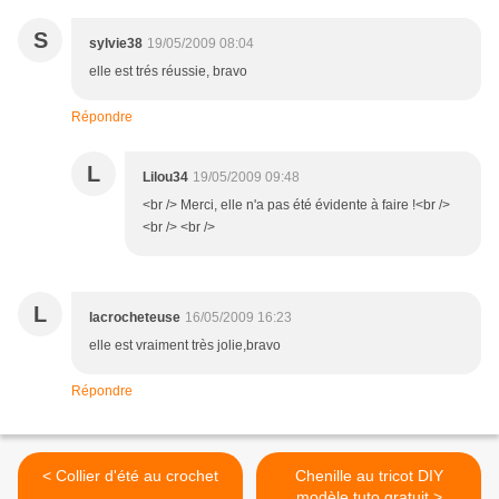
S
sylvie38
19/05/2009 08:04
elle est trés réussie, bravo
Répondre
L
Lilou34
19/05/2009 09:48
<br /> Merci, elle n'a pas été évidente à faire !<br />
<br /> <br />
L
lacrocheteuse
16/05/2009 16:23
elle est vraiment très jolie,bravo
Répondre
< Collier d'été au crochet
Chenille au tricot DIY
modèle tuto gratuit >