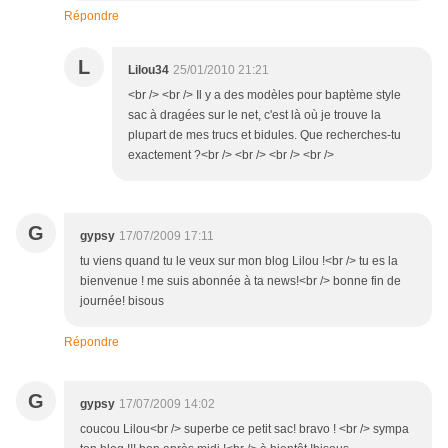
Répondre
L
Lilou34
25/01/2010 21:21
<br /> <br /> Il y a des modèles pour baptème style
sac à dragées sur le net, c'est là où je trouve la
plupart de mes trucs et bidules. Que recherches-tu
exactement ?<br /> <br /> <br /> <br />
G
gypsy
17/07/2009 17:11
tu viens quand tu le veux sur mon blog Lilou !<br /> tu es la
bienvenue ! me suis abonnée à ta news!<br /> bonne fin de
journée! bisous
Répondre
G
gypsy
17/07/2009 14:02
coucou Lilou<br /> superbe ce petit sac! bravo ! <br /> sympa