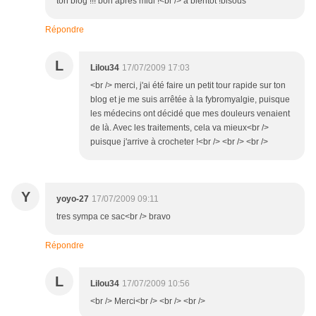
ton blog !!! bon après midi !<br /> à bientôt !bisous
Répondre
L
Lilou34
17/07/2009 17:03
<br /> merci, j'ai été faire un petit tour rapide sur ton
blog et je me suis arrêtée à la fybromyalgie, puisque
les médecins ont décidé que mes douleurs venaient
de là. Avec les traitements, cela va mieux<br />
puisque j'arrive à crocheter !<br /> <br /> <br />
Y
yoyo-27
17/07/2009 09:11
tres sympa ce sac<br /> bravo
Répondre
L
Lilou34
17/07/2009 10:56
<br /> Merci<br /> <br /> <br />