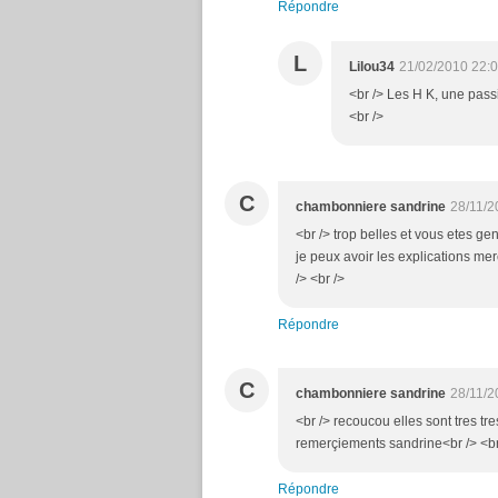
Répondre
L
Lilou34
21/02/2010 22:
<br /> Les H K, une passio
<br />
C
chambonniere sandrine
28/11/2
<br /> trop belles et vous etes ge
je peux avoir les explications me
/> <br />
Répondre
C
chambonniere sandrine
28/11/2
<br /> recoucou elles sont tres tr
remerçiements sandrine<br /> <br 
Répondre