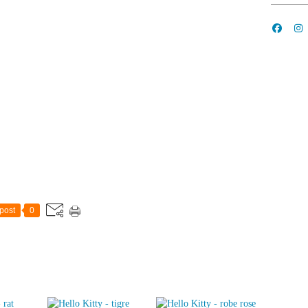
post
0