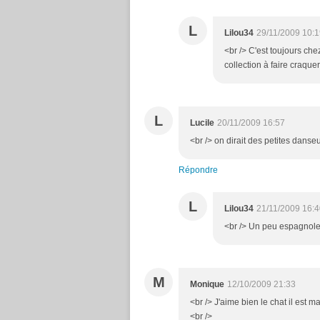
L
Lilou34
29/11/2009 10:
<br /> C'est toujours chez
collection à faire craquer 
L
Lucile
20/11/2009 16:57
<br /> on dirait des petites danseu
Répondre
L
Lilou34
21/11/2009 16:
<br /> Un peu espagnoles.
M
Monique
12/10/2009 21:33
<br /> J'aime bien le chat il est m
<br />