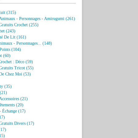
uit
(315)
 Animaux - Personnages - Amirugumi
(261)
ratuits Crochet
(255)
het
(243)
eté De Lit
(161)
nimaux - Personnages...
(148)
Points
(104)
t
(60)
Crochet : Déco
(59)
ratuits Tricot
(55)
De Chez Moi
(53)
)
ty
(35)
(21)
Accessoires
(21)
êtements
(20)
- Échange
(17)
17)
ratuits Divers
(17)
17)
15)