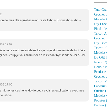
Tuto Grat
02
Crochet:
Modèles G
n de mes filles qu'elles m'ont refilé !!<br /> Bisous<br /> <br />
Diy Croc
Plaid - J
Tricot: A
Crochet: 
Diy Trico
009 17:09
Tricot - 
niale vous avez des modeles tres jolis qui donne envie de tout faire
Modèles G
rçi beaucoup je vais m'amuser en les fesant byz sandrine<br /> <br
Du Côté 
Noël
(52
Hello Kit
Broderie
Crochet: 
Tricot: V
009 17:05
Cadeaux 
es mignones ces hello kitty je peux avoir les explications avec mes
Cuisine
(
/> <br />
Modèles G
Poupées
(
Barbies
(