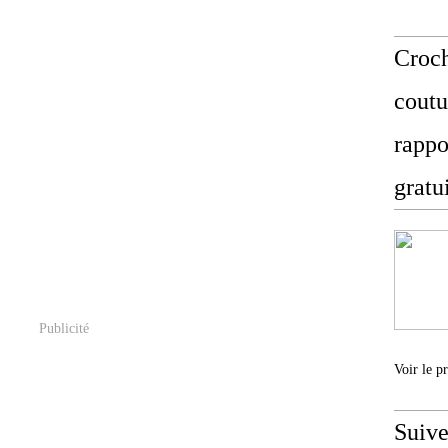
Croch
coutu
rappo
gratu
Publicité
Voir le p
Suive