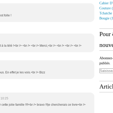
Cahier D'
Couture
(
Tchatche
st folle !
Bougie
(1
Pour 
nouve
 à la télé !<br /> <br /> <br /> Merci,<br /> <br /> <br /> <br />
Abonnez-v
publiés.
s. En effet je les vois.<br /> Bizz
Artic
 10:25
r cette jolie famille !!!!<br /> bravo !!!je chercherais ce livre<br />