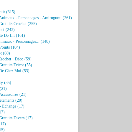
uit
(315)
 Animaux - Personnages - Amirugumi
(261)
ratuits Crochet
(255)
het
(243)
eté De Lit
(161)
nimaux - Personnages...
(148)
Points
(104)
t
(60)
Crochet : Déco
(59)
ratuits Tricot
(55)
De Chez Moi
(53)
)
ty
(35)
(21)
Accessoires
(21)
êtements
(20)
- Échange
(17)
17)
ratuits Divers
(17)
17)
15)