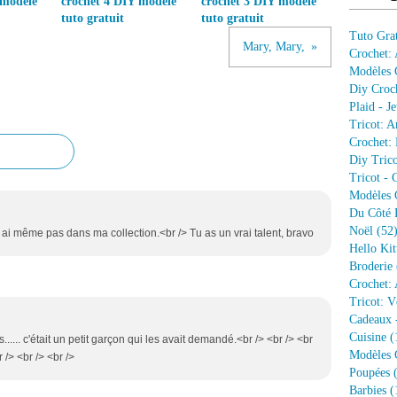
 modele
crochet 4 DIY modele
crochet 3 DIY modele
tuto gratuit
tuto gratuit
Tuto Grat
Mary, Mary,
Crochet:
Modèles G
Diy Croc
Plaid - J
Tricot: A
Crochet: 
Diy Trico
Tricot - 
Modèles G
Du Côté 
Noël
(52
 ai même pas dans ma collection.<br /> Tu as un vrai talent, bravo
Hello Kit
Broderie
Crochet: 
Tricot: V
Cadeaux 
Cuisine
(
is...... c'était un petit garçon qui les avait demandé.<br /> <br /> <br
Modèles G
 /> <br /> <br />
Poupées
(
Barbies
(