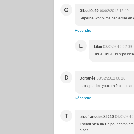
G
Giboulée50
08/02/2012 12:40
Superbe !<br /> ma petite fille en e
Répondre
L
Lilou
08/02/2012 22:09
<br /> <br /> Ils repassent
D
Dorothée
08/02/2012 06:26
oups, pas les yeux en face des trou
Répondre
T
tricofrançoise86210
06/02/2012
il fallait bien un fils pour compléte
bises