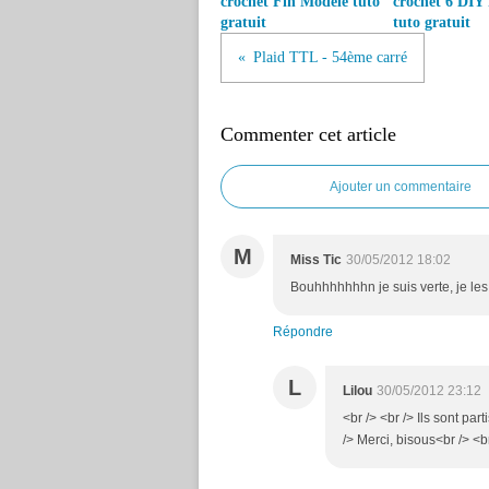
crochet Fin Modele tuto
crochet 6 DIY
gratuit
tuto gratuit
Plaid TTL - 54ème carré
Commenter cet article
Ajouter un commentaire
M
Miss Tic
30/05/2012 18:02
Bouhhhhhhhn je suis verte, je les
Répondre
L
Lilou
30/05/2012 23:12
<br /> <br /> Ils sont part
/> Merci, bisous<br /> <br