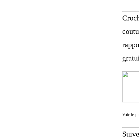
Croch
coutu
rappo
gratu
.
Voir le p
Suive