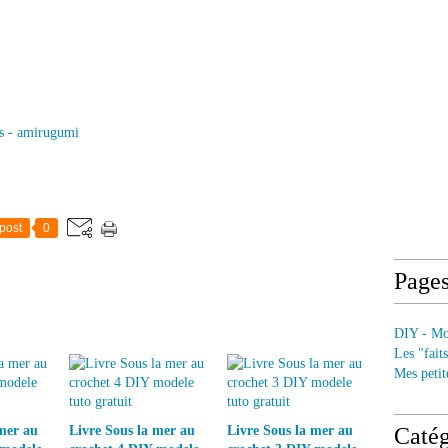
s - amirugumi
post
0
Page
DIY - Mod
Les "fait
Mes petit
mer au
Livre Sous la mer au
Livre Sous la mer au
Catég