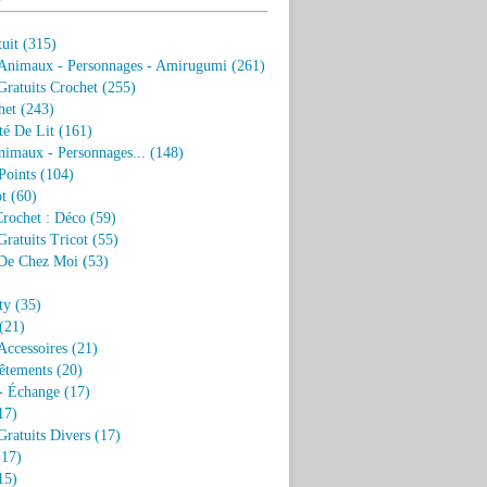
uit
(315)
 Animaux - Personnages - Amirugumi
(261)
ratuits Crochet
(255)
het
(243)
eté De Lit
(161)
nimaux - Personnages...
(148)
Points
(104)
t
(60)
Crochet : Déco
(59)
ratuits Tricot
(55)
De Chez Moi
(53)
)
ty
(35)
(21)
Accessoires
(21)
êtements
(20)
- Échange
(17)
17)
ratuits Divers
(17)
17)
15)