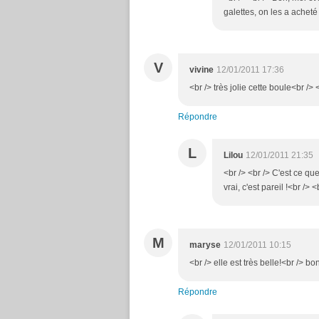
galettes, on les a acheté 
V
vivine
12/01/2011 17:36
<br /> très jolie cette boule<br /> 
Répondre
L
Lilou
12/01/2011 21:35
<br /> <br /> C'est ce que
vrai, c'est pareil !<br /> 
M
maryse
12/01/2011 10:15
<br /> elle est très belle!<br /> 
Répondre