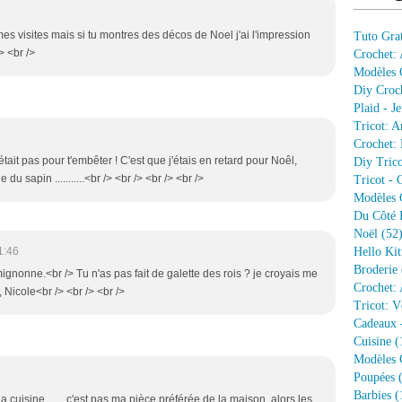
mes visites mais si tu montres des décos de Noel j'ai l'impression
Tuto Grat
> <br />
Crochet:
Modèles G
Diy Croc
Plaid - J
Tricot: A
Crochet: 
était pas pour t'embêter ! C'est que j'étais en retard pour Noêl,
Diy Trico
 du sapin ...........<br /> <br /> <br /> <br />
Tricot - 
Modèles G
Du Côté 
Noël
(52
1:46
Hello Kit
Broderie
 mignonne.<br /> Tu n'as pas fait de galette des rois ? je croyais me
Crochet: 
 Nicole<br /> <br /> <br />
Tricot: V
Cadeaux 
Cuisine
(
Modèles G
Poupées
(
Barbies
(
la cuisine ...... c'est pas ma pièce préférée de la maison, alors les