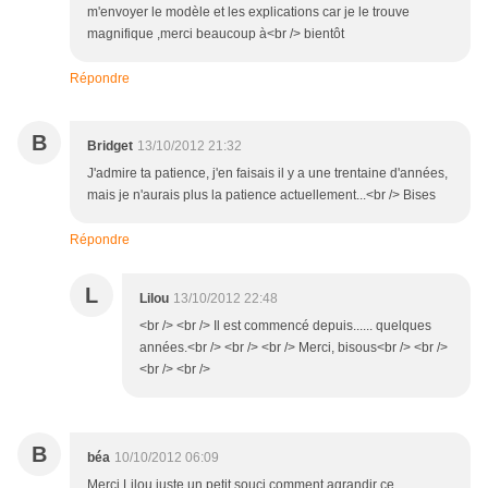
m'envoyer le modèle et les explications car je le trouve
magnifique ,merci beaucoup à<br /> bientôt
Répondre
B
Bridget
13/10/2012 21:32
J'admire ta patience, j'en faisais il y a une trentaine d'années,
mais je n'aurais plus la patience actuellement...<br /> Bises
Répondre
L
Lilou
13/10/2012 22:48
<br /> <br /> Il est commencé depuis...... quelques
années.<br /> <br /> <br /> Merci, bisous<br /> <br />
<br /> <br />
B
béa
10/10/2012 06:09
Merci Lilou juste un petit souci comment agrandir ce