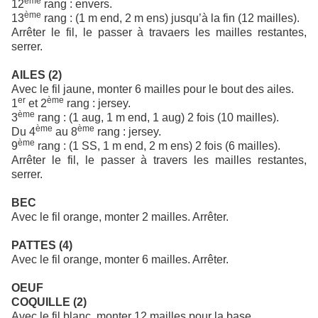
ème
12
rang : envers.
ème
13
rang : (1 m end, 2 m ens) jusqu’à la fin (12 mailles).
Arrêter le fil, le passer à travaers les mailles restantes,
serrer.
AILES (2)
Avec le fil jaune, monter 6 mailles pour le bout des ailes.
er
ème
1
et 2
rang : jersey.
ème
3
rang : (1 aug, 1 m end, 1 aug) 2 fois (10 mailles).
ème
ème
Du 4
au 8
rang : jersey.
ème
9
rang : (1 SS, 1 m end, 2 m ens) 2 fois (6 mailles).
Arrêter le fil, le passer à travers les mailles restantes,
serrer.
BEC
Avec le fil orange, monter 2 mailles. Arrêter.
PATTES (4)
Avec le fil orange, monter 6 mailles. Arrêter.
OEUF
COQUILLE (2)
Avec le fil blanc, monter 12 mailles pour la base.