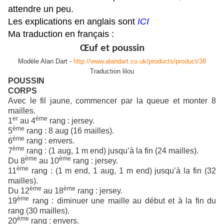
attendre un peu.
Les explications en anglais sont
ICI
Ma traduction en français :
Œuf et poussin
Modèle Alan Dart -
http://www.alandart.co.uk/products/product/38
Traduction lilou
POUSSIN
CORPS
Avec le fil jaune, commencer par la queue et monter 8
mailles.
er
ème
1
au 4
rang : jersey.
ème
5
rang : 8 aug (16 mailles).
ème
6
rang : envers.
ème
7
rang : (1 aug, 1 m end) jusqu’à la fin (24 mailles).
ème
ème
Du 8
au 10
rang : jersey.
ème
11
rang : (1 m end, 1 aug, 1 m end) jusqu’à la fin (32
mailles).
ème
ème
Du 12
au 18
rang : jersey.
ème
19
rang : diminuer une maille au début et à la fin du
rang (30 mailles).
ème
20
rang : envers.