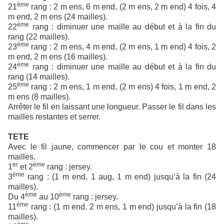
ème
21
rang : 2 m ens, 6 m end, (2 m ens, 2 m end) 4 fois, 4
m end, 2 m ens (24 mailles).
ème
22
rang : diminuer une maille au début et à la fin du
rang (22 mailles).
ème
23
rang : 2 m ens, 4 m end, (2 m ens, 1 m end) 4 fois, 2
m end, 2 m ens (16 mailles).
ème
24
rang : diminuer une maille au début et à la fin du
rang (14 mailles).
ème
25
rang : 2 m ens, 1 m end, (2 m ens) 4 fois, 1 m end, 2
m ens (8 mailles).
Arrêter le fil en laissant une longueur. Passer le fil dans les
mailles restantes et serrer.
TETE
Avec le fil jaune, commencer par le cou et monter 18
mailles.
er
ème
1
et 2
rang : jersey.
ème
3
rang : (1 m end, 1 aug, 1 m end) jusqu’à la fin (24
mailles).
ème
ème
Du 4
au 10
rang : jersey.
ème
11
rang : (1 m end, 2 m ens, 1 m end) jusqu’à la fin (18
mailles).