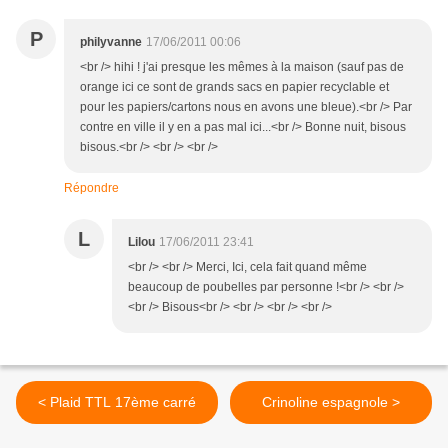
P
philyvanne
17/06/2011 00:06
<br /> hihi ! j'ai presque les mêmes à la maison (sauf pas de
orange ici ce sont de grands sacs en papier recyclable et
pour les papiers/cartons nous en avons une bleue).<br /> Par
contre en ville il y en a pas mal ici...<br /> Bonne nuit, bisous
bisous.<br /> <br /> <br />
Répondre
L
Lilou
17/06/2011 23:41
<br /> <br /> Merci, Ici, cela fait quand même
beaucoup de poubelles par personne !<br /> <br />
<br /> Bisous<br /> <br /> <br /> <br />
< Plaid TTL 17ème carré
Crinoline espagnole >