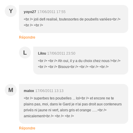
Y
yoyo27
17/06/2011 17:55
<br /> joli defi realisé, toutessortes de poubells variées<br />
<br /> <br />
Répondre
L
Lilou
17/06/2011 23:50
<br /> <br /> Ah oui, il y a du choix chez nous !<br />
<br /> <br /> Bisous<br /> <br /> <br /> <br />
M
malox
17/06/2011 13:13
<br /> superbes tes poubelles ... lol<br /> et encore ne te
plains pas, moi, dans le Gard je n'ai pas droit aux conteneurs
privés ni jaune ni vert, alors gris et orange ......<br />
amicalement<br /> <br /> <br />
Répondre