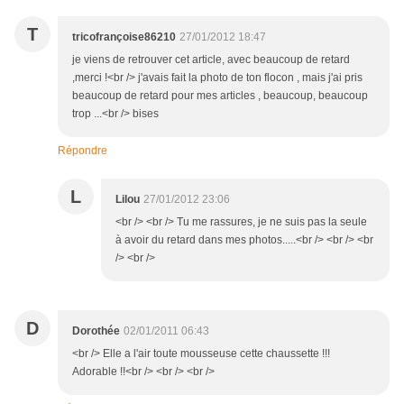
T
tricofrançoise86210
27/01/2012 18:47
je viens de retrouver cet article, avec beaucoup de retard
,merci !<br /> j'avais fait la photo de ton flocon , mais j'ai pris
beaucoup de retard pour mes articles , beaucoup, beaucoup
trop ...<br /> bises
Répondre
L
Lilou
27/01/2012 23:06
<br /> <br /> Tu me rassures, je ne suis pas la seule
à avoir du retard dans mes photos.....<br /> <br /> <br
/> <br />
D
Dorothée
02/01/2011 06:43
<br /> Elle a l'air toute mousseuse cette chaussette !!!
Adorable !!<br /> <br /> <br />