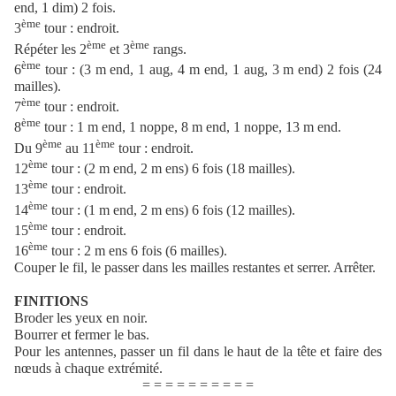
end, 1 dim) 2 fois.
ème
3
tour : endroit.
ème
ème
Répéter les 2
et 3
rangs.
ème
6
tour : (3 m end, 1 aug, 4 m end, 1 aug, 3 m end) 2 fois (24
mailles).
ème
7
tour : endroit.
ème
8
tour : 1 m end, 1 noppe, 8 m end, 1 noppe, 13 m end.
ème
ème
Du 9
au 11
tour : endroit.
ème
12
tour : (2 m end, 2 m ens) 6 fois (18 mailles).
ème
13
tour : endroit.
ème
14
tour : (1 m end, 2 m ens) 6 fois (12 mailles).
ème
15
tour : endroit.
ème
16
tour : 2 m ens 6 fois (6 mailles).
Couper le fil, le passer dans les mailles restantes et serrer. Arrêter.
FINITIONS
Broder les yeux en noir.
Bourrer et fermer le bas.
Pour les antennes, passer un fil dans le haut de la tête et faire des
nœuds à chaque extrémité.
= = = = = = = = = =