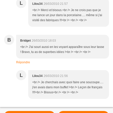
L
Lilou34
26/03/2010 21:57
<br /> Merci et bisous.<br /> Je ne crois pas que je
me lance un jour dans la porcelaine..... même si j'ai
visité des fabriques !!!<br /> <br /> <br />
B
Bridget
26/03/2010 18:03
<br /> J'ai souri aussi en les voyant apparaître sous leur tasse
! Bravo, tu as de superbes idées !<br /> <br /> <br />
Répondre
L
Lilou34
26/03/2010 21:56
<br /> Je cherchais avec quoi faire une soucoupe.....
j'en avais dans mon buffet !<br /> Leçon de français
!!!!<br /> Bisous<br /> <br /> <br />