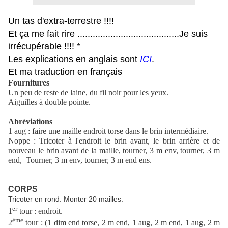
Un tas d'extra-terrestre !!!!
Et ça me fait rire ........................................Je suis
irrécupérable !!!!
*
Les explications en anglais sont
ICI
.
Et ma traduction en français
Fournitures
Un peu de reste de laine, du fil noir pour les yeux.
Aiguilles à double pointe.
Abréviations
1 aug : faire une maille endroit torse dans le brin intermédiaire.
Noppe :
Tricoter à l'endroit le brin avant, le brin arrière et de
nouveau le brin avant de la maille
, tourner, 3 m env, tourner, 3 m
end, Tourner, 3 m env, tourner, 3 m end ens.
CORPS
Tricoter en rond. Monter 20 mailles.
er
1
tour : endroit.
ème
2
tour : (1 dim end torse, 2 m end, 1 aug, 2 m end, 1 aug, 2 m