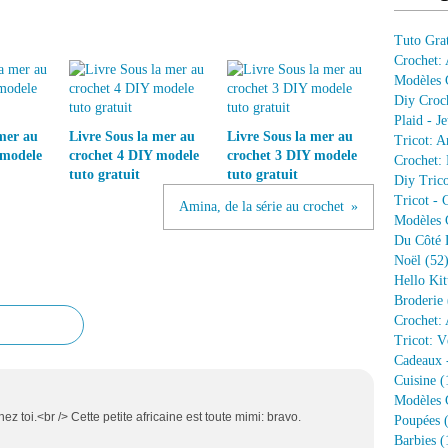
Tuto Grat
Crochet:
Modèles G
Diy Croc
Plaid - J
mer au
Livre Sous la mer au
Livre Sous la mer au
Tricot: A
 modele
crochet 4 DIY modele
crochet 3 DIY modele
Crochet: 
tuto gratuit
tuto gratuit
Diy Trico
Tricot - 
Amina, de la série au crochet
Modèles G
Du Côté 
Noël
(52
Hello Kit
Broderie
Crochet: 
Tricot: V
Cadeaux 
Cuisine
(
Modèles G
hez toi.<br /> Cette petite africaine est toute mimi: bravo.
Poupées
(
Barbies
(