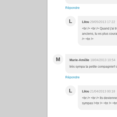
Répondre
L
Lilou
29/05/2013 17:22
<br /> <br /> Quand j'ai 
anciens, tu es plus coura
/> <br />
M
Marie-Amélie
18/04/2013 10:54
très sympa ta petite compagnie!!
Répondre
L
Lilou
21/04/2013 00:18
<br /> <br /> Ils devienn
sympas !<br /> <br /> <br