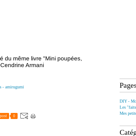
é du même livre "Mini poupées,
 Cendrine Armani
Page
s - amirugumi
DIY - Mod
Les "fait
Mes petit
post
0
Catég