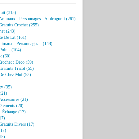
uit
(315)
 Animaux - Personnages - Amirugumi
(261)
ratuits Crochet
(255)
het
(243)
eté De Lit
(161)
nimaux - Personnages...
(148)
Points
(104)
t
(60)
Crochet : Déco
(59)
ratuits Tricot
(55)
De Chez Moi
(53)
)
ty
(35)
(21)
Accessoires
(21)
êtements
(20)
- Échange
(17)
17)
ratuits Divers
(17)
17)
15)