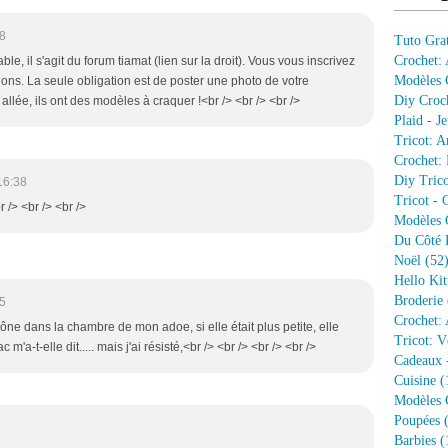
18
Tuto Grat
Crochet:
able, il s'agit du forum tiamat (lien sur la droit). Vous vous inscrivez
Modèles G
ions. La seule obligation est de poster une photo de votre
Diy Croc
s allée, ils ont des modèles à craquer !<br /> <br /> <br />
Plaid - J
Tricot: A
Crochet: 
Diy Trico
16:38
Tricot - 
<br /> <br /> <br />
Modèles G
Du Côté 
Noël
(52
Hello Kit
Broderie
45
Crochet: 
trône dans la chambre de mon adoe, si elle était plus petite, elle
Tricot: V
 m'a-t-elle dit..... mais j'ai résisté,<br /> <br /> <br /> <br />
Cadeaux 
Cuisine
(
Modèles G
Poupées
(
Barbies
(