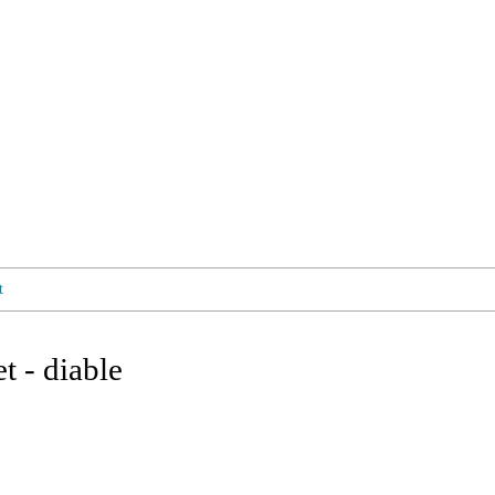
t
t - diable