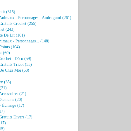
uit
(315)
 Animaux - Personnages - Amirugumi
(261)
ratuits Crochet
(255)
het
(243)
eté De Lit
(161)
nimaux - Personnages...
(148)
Points
(104)
t
(60)
Crochet : Déco
(59)
ratuits Tricot
(55)
De Chez Moi
(53)
)
ty
(35)
(21)
Accessoires
(21)
êtements
(20)
- Échange
(17)
17)
ratuits Divers
(17)
17)
15)