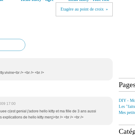
Etagère au point de croix
ty.vivine<br /> <br /> <br />
Page
DIY - Mod
009 17:00
Les "fait
ee c(est genial j'adore hello kitty et ma fille de 3 ans aussi
Mes petit
 explications de hello kitty merçi<br /> <br /> <br />
Catég