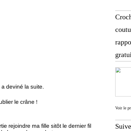
Croch
coutu
rappo
gratu
 a deviné la suite.
ublier le crâne !
Voir le p
Suive
e rejoindre ma fille sitôt le dernier fil