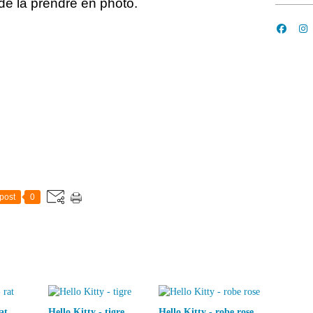
 de la prendre en photo.
post
0
at
Hello Kitty - tigre
Hello Kitty - robe rose