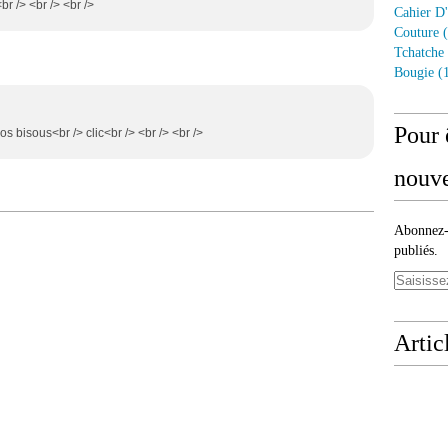
br /> <br /> <br />
Cahier D'
Couture
(
Tchatche
Bougie
(1
Pour 
os bisous<br /> clic<br /> <br /> <br />
nouve
Abonnez-v
publiés.
Artic