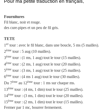
Pour ma petite traduction en français,
Fournitures
Fil blanc, noir et rouge.
des cure-pipes et un peu de fil gris.
TETE
er
1
tour : avec le fil blanc, dans une boucle, 5 ms (5 mailles).
ème
2
tour : 5 aug (10 mailles).
ème
3
tour : (1 ms, 1 aug) tout le tour (15 mailles).
ème
4
tour : (2 ms, 1 aug) tout le tour (20 mailles).
ème
5
tour : (3 ms, 1 aug) tout le tour (25 mailles).
ème
6
tour : (4 ms 1 aug) tout le tour (30 mailles).
ème
ème
Du 7
au 12
tour : 1 ms sur chaque ms.
ème
13
tour : (4 ms, 1 dim) tout le tour (25 mailles).
ème
14
tour : (3 ms, 1 dim) tout le tour (20 mailles).
ème
15
tour : (2 ms, 1 dim) tout le tour (15 mailles).
Fermer par 1 mc, bourrer fermement.