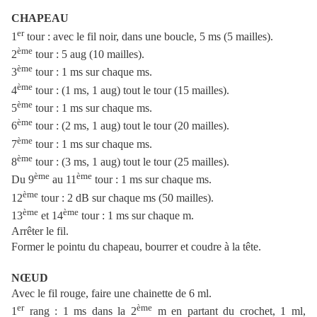
CHAPEAU
er
1
tour : avec le fil noir, dans une boucle, 5 ms (5 mailles).
ème
2
tour : 5 aug (10 mailles).
ème
3
tour : 1 ms sur chaque ms.
ème
4
tour : (1 ms, 1 aug) tout le tour (15 mailles).
ème
5
tour : 1 ms sur chaque ms.
ème
6
tour : (2 ms, 1 aug) tout le tour (20 mailles).
ème
7
tour : 1 ms sur chaque ms.
ème
8
tour : (3 ms, 1 aug) tout le tour (25 mailles).
ème
ème
Du 9
au 11
tour : 1 ms sur chaque ms.
ème
12
tour : 2 dB sur chaque ms (50 mailles).
ème
ème
13
et 14
tour : 1 ms sur chaque m.
Arrêter le fil.
Former le pointu du chapeau, bourrer et coudre à la tête.
NŒUD
Avec le fil rouge, faire une chainette de 6 ml.
er
ème
1
rang : 1 ms dans la 2
m en partant du crochet, 1 ml,