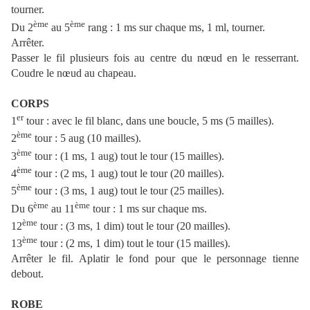
tourner.
ème
ème
Du 2
au 5
rang : 1 ms sur chaque ms, 1 ml, tourner.
Arrêter.
Passer le fil plusieurs fois au centre du nœud en le resserrant.
Coudre le nœud au chapeau.
CORPS
er
1
tour : avec le fil blanc, dans une boucle, 5 ms (5 mailles).
ème
2
tour : 5 aug (10 mailles).
ème
3
tour : (1 ms, 1 aug) tout le tour (15 mailles).
ème
4
tour : (2 ms, 1 aug) tout le tour (20 mailles).
ème
5
tour : (3 ms, 1 aug) tout le tour (25 mailles).
ème
ème
Du 6
au 11
tour : 1 ms sur chaque ms.
ème
12
tour : (3 ms, 1 dim) tout le tour (20 mailles).
ème
13
tour : (2 ms, 1 dim) tout le tour (15 mailles).
Arrêter le fil. Aplatir le fond pour que le personnage tienne
debout.
ROBE