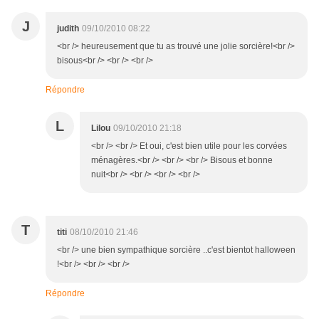
J
judith
09/10/2010 08:22
<br /> heureusement que tu as trouvé une jolie sorcière!<br />
bisous<br /> <br /> <br />
Répondre
L
Lilou
09/10/2010 21:18
<br /> <br /> Et oui, c'est bien utile pour les corvées
ménagères.<br /> <br /> <br /> Bisous et bonne
nuit<br /> <br /> <br /> <br />
T
titi
08/10/2010 21:46
<br /> une bien sympathique sorcière ..c'est bientot halloween
!<br /> <br /> <br />
Répondre