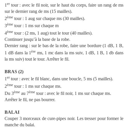
er
1
tour : avec le fil noir, sur le haut du corps, faire un rang de ms
sur le dernier rang de ms (15 mailles).
ème
2
tour : 1 aug sur chaque ms (30 mailles).
ème
3
tour : 1 ms sur chaque m
ème
4
tour : (2 ms, 1 aug) tout le tour (40 mailles).
Continuer jusqu’à la base de la robe.
Dernier rang : sur le bas de la robe, faire une bordure (1 dB, 1 B,
ère
1 dB dans la 1
ms, 1 mc dans la ms suiv, 1 dB, 1 B, 1 db dans
la ms suiv) tout le tour. Arrêter le fil.
BRAS (2)
er
1
tour : avec le fil blanc, dans une boucle, 5 ms (5 mailles).
ème
2
tour : 1 ms sur chaque ms.
ème
ème
Du 3
au 7
tour : avec le fil noir, 1 ms sur chaque ms.
Arrêter le fil, ne pas bourrer.
BALAI
Couper 3 morceaux de cure-pipes noir. Les tresser pour former le
manche du balai.