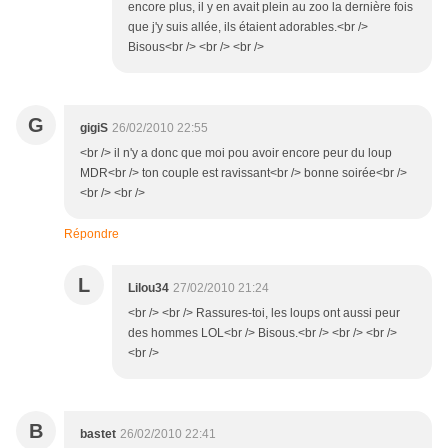
encore plus, il y en avait plein au zoo la dernière fois
que j'y suis allée, ils étaient adorables.<br />
Bisous<br /> <br /> <br />
G
gigiS
26/02/2010 22:55
<br /> il n'y a donc que moi pou avoir encore peur du loup
MDR<br /> ton couple est ravissant<br /> bonne soirée<br />
<br /> <br />
Répondre
L
Lilou34
27/02/2010 21:24
<br /> <br /> Rassures-toi, les loups ont aussi peur
des hommes LOL<br /> Bisous.<br /> <br /> <br />
<br />
B
bastet
26/02/2010 22:41