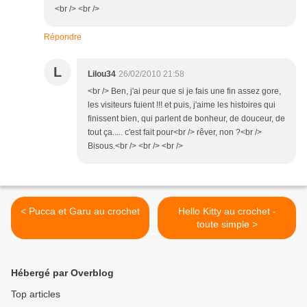
<br /> <br />
Répondre
L
Lilou34
26/02/2010 21:58
<br /> Ben, j'ai peur que si je fais une fin assez gore,
les visiteurs fuient !!! et puis, j'aime les histoires qui
finissent bien, qui parlent de bonheur, de douceur, de
tout ça..... c'est fait pour<br /> rêver, non ?<br />
Bisous.<br /> <br /> <br />
< Pucca et Garu au crochet
Hello Kitty au crochet -
toute simple >
Hébergé par Overblog
Top articles