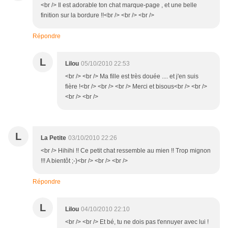
<br /> Il est adorable ton chat marque-page , et une belle
finition sur la bordure !!<br /> <br /> <br />
Répondre
L
Lilou
05/10/2010 22:53
<br /> <br /> Ma fille est très douée .... et j'en suis
fière !<br /> <br /> <br /> Merci et bisous<br /> <br />
<br /> <br />
L
La Petite
03/10/2010 22:26
<br /> Hihihi !! Ce petit chat ressemble au mien !! Trop mignon
!!! A bientôt ;-)<br /> <br /> <br />
Répondre
L
Lilou
04/10/2010 22:10
<br /> <br /> Et bé, tu ne dois pas t'ennuyer avec lui !