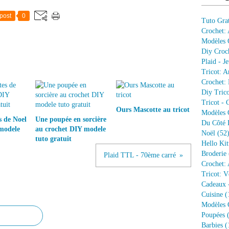
post
0
Tuto Grat
Crochet:
Modèles G
Diy Croc
Plaid - J
Tricot: A
Crochet: 
Diy Trico
Tricot - 
Ours Mascotte au tricot
Modèles G
s de Noel
Une poupée en sorcière
Du Côté 
 modele
au crochet DIY modele
Noël
(52
tuto gratuit
Hello Kit
Broderie
Plaid TTL - 70ème carré
Crochet: 
Tricot: V
Cadeaux 
Cuisine
(
Modèles G
Poupées
(
Barbies
(