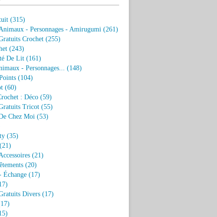
uit
(315)
 Animaux - Personnages - Amirugumi
(261)
ratuits Crochet
(255)
het
(243)
eté De Lit
(161)
nimaux - Personnages...
(148)
Points
(104)
t
(60)
Crochet : Déco
(59)
ratuits Tricot
(55)
De Chez Moi
(53)
)
ty
(35)
(21)
Accessoires
(21)
êtements
(20)
- Échange
(17)
17)
ratuits Divers
(17)
17)
15)