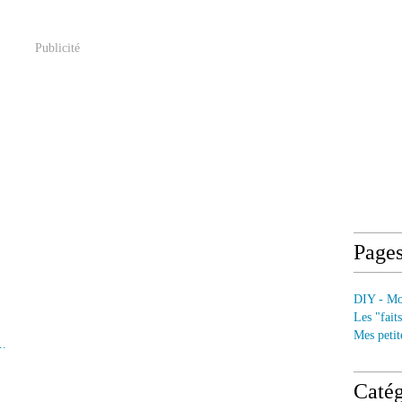
Publicité
Page
DIY - Mod
Les "fait
Mes petit
..
Catég