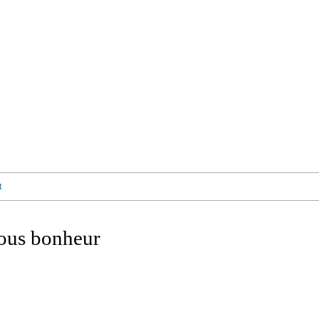
t
ous bonheur