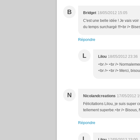
B
Bridget
18/05/2012 15:05
C'est une belle idée ! Je vais voi
du temps surchargé !!!<br /> Bise
Répondre
L
Lilou
18/05/2012 23:36
<br /> <br /> Normalemen
<br /> <br /> Merci, bisou
N
Nicolandcreations
17/05/2012 1
Félicitations Lilou, je suis super c
tellement superbe.<br /> Bisous, 
Répondre
L
Lilou
17/05/2012 23:00