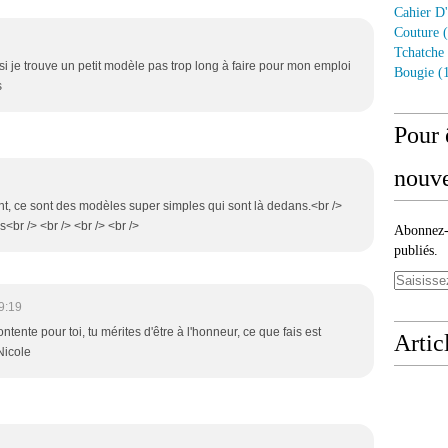
Cahier D'
Couture
(
Tchatche
r si je trouve un petit modèle pas trop long à faire pour mon emploi
Bougie
(1
s
Pour 
nouve
t, ce sont des modèles super simples qui sont là dedans.<br />
s<br /> <br /> <br /> <br />
Abonnez-v
publiés.
9:19
ontente pour toi, tu mérites d'être à l'honneur, ce que fais est
Artic
Nicole