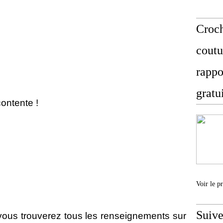
Croch
coutu
rappo
gratu
 contente !
Voir le p
Suive
 vous trouverez tous les renseignements sur