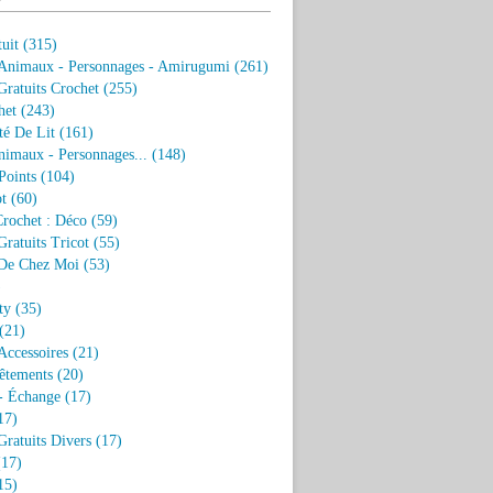
uit
(315)
 Animaux - Personnages - Amirugumi
(261)
ratuits Crochet
(255)
het
(243)
eté De Lit
(161)
nimaux - Personnages...
(148)
Points
(104)
t
(60)
Crochet : Déco
(59)
ratuits Tricot
(55)
De Chez Moi
(53)
)
ty
(35)
(21)
Accessoires
(21)
êtements
(20)
- Échange
(17)
17)
ratuits Divers
(17)
17)
15)