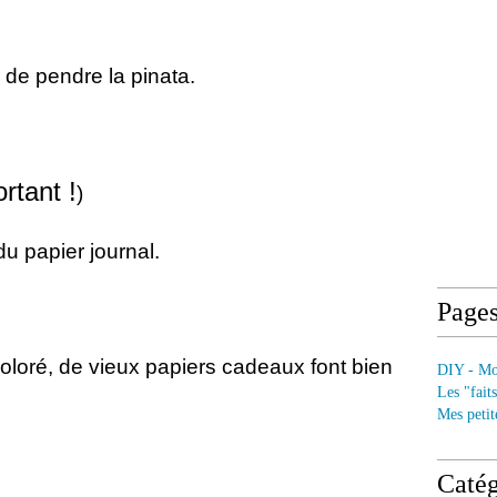
a de pendre la pinata.
rtant !
)
u papier journal.
Page
coloré, de vieux papiers cadeaux font bien
DIY - Mod
Les "fait
Mes petit
Catég