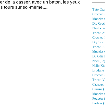
ayer de la casser, avec un baton, les yeux
is tours sur soi-même.....
Tuto Grat
Crochet:
Modèles G
Diy Croc
Plaid - J
!
Tricot: A
Crochet: 
Diy Trico
Tricot - 
Modèles G
Du Côté 
Noël
(52
Hello Kit
Broderie
Crochet: 
Tricot: V
Cadeaux 
Cuisine
(
Modèles G
Poupées
(
Barbies
(