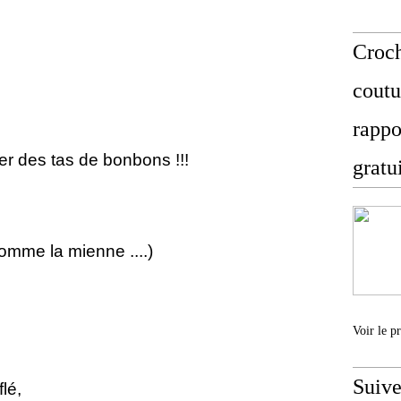
Croch
coutu
rappo
er des tas de bonbons !!!
gratu
comme la mienne ....)
Voir le p
Suive
lé,