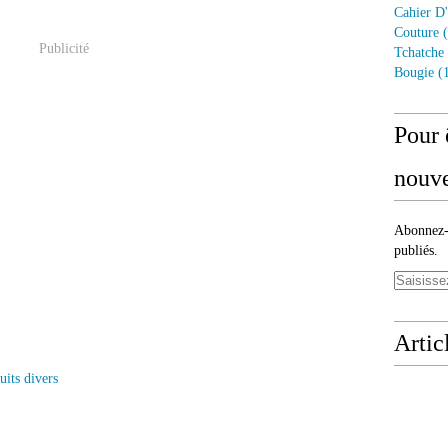
Cahier D'
Couture
(
Publicité
Tchatche
Bougie
(1
Pour 
nouve
Abonnez-v
publiés.
Artic
uits divers