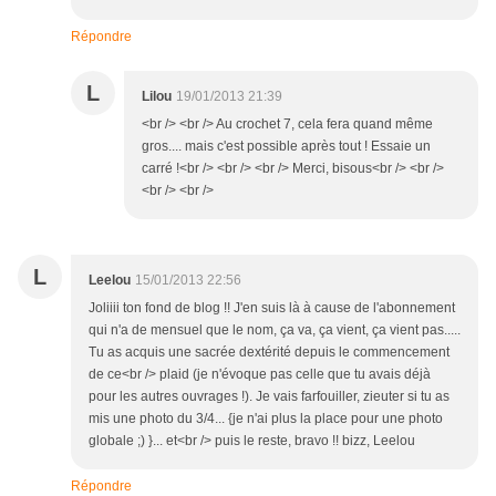
Répondre
L
Lilou
19/01/2013 21:39
<br /> <br /> Au crochet 7, cela fera quand même
gros.... mais c'est possible après tout ! Essaie un
carré !<br /> <br /> <br /> Merci, bisous<br /> <br />
<br /> <br />
L
Leelou
15/01/2013 22:56
Joliiii ton fond de blog !! J'en suis là à cause de l'abonnement
qui n'a de mensuel que le nom, ça va, ça vient, ça vient pas.....
Tu as acquis une sacrée dextérité depuis le commencement
de ce<br /> plaid (je n'évoque pas celle que tu avais déjà
pour les autres ouvrages !). Je vais farfouiller, zieuter si tu as
mis une photo du 3/4... {je n'ai plus la place pour une photo
globale ;) }... et<br /> puis le reste, bravo !! bizz, Leelou
Répondre