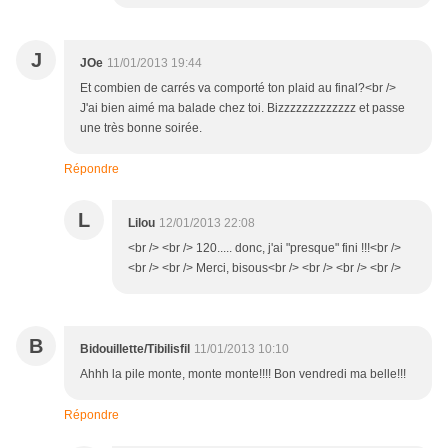
J
JOe
11/01/2013 19:44
Et combien de carrés va comporté ton plaid au final?<br />
J'ai bien aimé ma balade chez toi. Bizzzzzzzzzzzzz et passe
une très bonne soirée.
Répondre
L
Lilou
12/01/2013 22:08
<br /> <br /> 120..... donc, j'ai "presque" fini !!!<br />
<br /> <br /> Merci, bisous<br /> <br /> <br /> <br />
B
Bidouillette/Tibilisfil
11/01/2013 10:10
Ahhh la pile monte, monte monte!!!! Bon vendredi ma belle!!!
Répondre