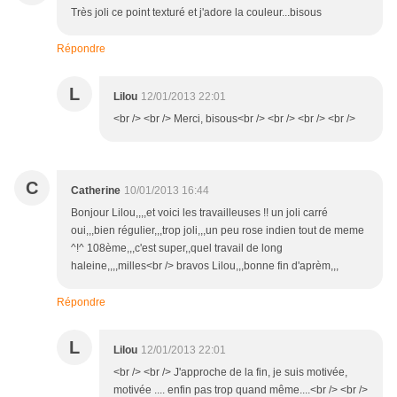
Très joli ce point texturé et j'adore la couleur...bisous
Répondre
L
Lilou
12/01/2013 22:01
<br /> <br /> Merci, bisous<br /> <br /> <br /> <br />
C
Catherine
10/01/2013 16:44
Bonjour Lilou,,,,et voici les travailleuses !! un joli carré
oui,,,bien régulier,,,trop joli,,,un peu rose indien tout de meme
^!^ 108ème,,,c'est super,,quel travail de long
haleine,,,,milles<br /> bravos Lilou,,,bonne fin d'aprèm,,,
Répondre
L
Lilou
12/01/2013 22:01
<br /> <br /> J'approche de la fin, je suis motivée,
motivée .... enfin pas trop quand même....<br /> <br />