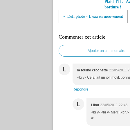
Plaid TTL - A
bordure !
Défi photo - L'eau en mouvement
Commenter cet article
Ajouter un commentaire
L
la fouine crochette
22/05/2011 2
<br /> Cela fait un joli motif, bon
Répondre
L
Lilou
22/05/2011 22:46
<br /> <br /> Merci,<br /
/>