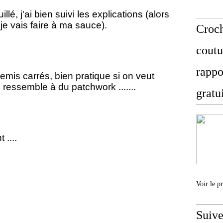
uillé, j'ai bien suivi les explications (alors
je vais faire à ma sauce).
Croch
coutu
rappo
demis carrés, bien pratique si on veut
 ressemble à du patchwork .......
gratu
 ....
Voir le p
Suive