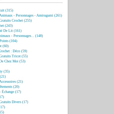
uit
(315)
 Animaux - Personnages - Amirugumi
(261)
ratuits Crochet
(255)
het
(243)
eté De Lit
(161)
nimaux - Personnages...
(148)
Points
(104)
t
(60)
Crochet : Déco
(59)
ratuits Tricot
(55)
De Chez Moi
(53)
)
ty
(35)
(21)
Accessoires
(21)
êtements
(20)
- Échange
(17)
17)
ratuits Divers
(17)
17)
15)