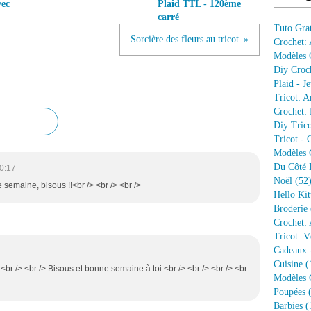
vec
Plaid TTL - 120ème
carré
Tuto Grat
Sorcière des fleurs au tricot
Crochet:
Modèles G
Diy Croc
Plaid - J
Tricot: A
Crochet: 
Diy Trico
Tricot - 
Modèles G
Du Côté 
0:17
Noël
(52
ne semaine, bisous !!<br /> <br /> <br />
Hello Kit
Broderie
Crochet: 
Tricot: V
Cadeaux 
Cuisine
(
> <br /> <br /> Bisous et bonne semaine à toi.<br /> <br /> <br /> <br
Modèles G
Poupées
(
Barbies
(