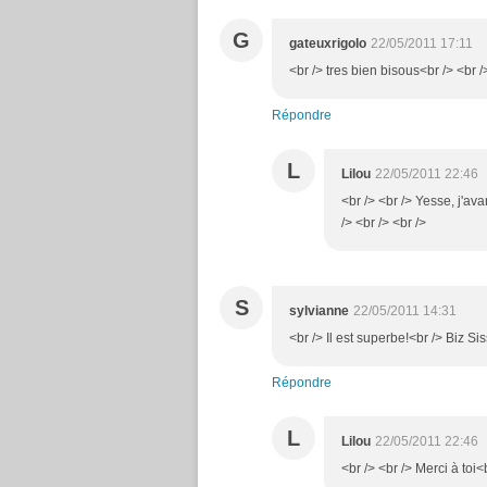
G
gateuxrigolo
22/05/2011 17:11
<br /> tres bien bisous<br /> <br /
Répondre
L
Lilou
22/05/2011 22:46
<br /> <br /> Yesse, j'ava
/> <br /> <br />
S
sylvianne
22/05/2011 14:31
<br /> Il est superbe!<br /> Biz Sis
Répondre
L
Lilou
22/05/2011 22:46
<br /> <br /> Merci à toi<