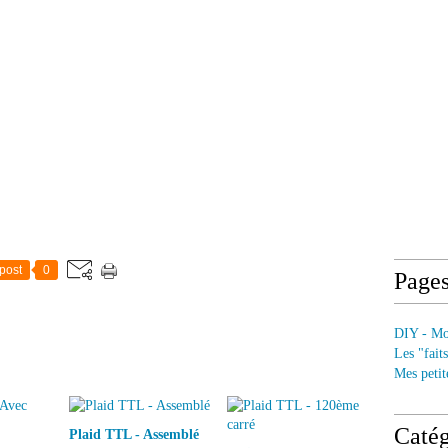
post
0
Page
DIY - Mod
Les "fait
Mes petit
Catég
Plaid TTL - Assemblé