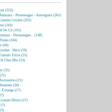
uit
(315)
 Animaux - Personnages - Amirugumi
(261)
ratuits Crochet
(255)
het
(243)
eté De Lit
(161)
nimaux - Personnages...
(148)
Points
(104)
t
(60)
Crochet : Déco
(59)
ratuits Tricot
(55)
De Chez Moi
(53)
)
ty
(35)
(21)
Accessoires
(21)
êtements
(20)
- Échange
(17)
17)
ratuits Divers
(17)
17)
15)