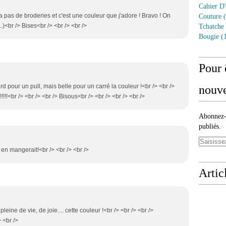
Cahier D'
 n'a pas de broderies et c'est une couleur que j'adore ! Bravo ! On
Couture
(
..)<br /> Bises<br /> <br /> <br />
Tchatche
Bougie
(1
Pour 
ard pour un pull, mais belle pour un carré la couleur !<br /> <br />
nouve
!!!!!<br /> <br /> <br /> Bisous<br /> <br /> <br /> <br />
Abonnez-v
publiés.
n en mangerait!<br /> <br /> <br />
Artic
 pleine de vie, de joie.... cette couleur !<br /> <br /> <br />
 <br />