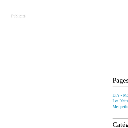
Publicité
Page
DIY - Mod
Les "fait
Mes petit
Catég