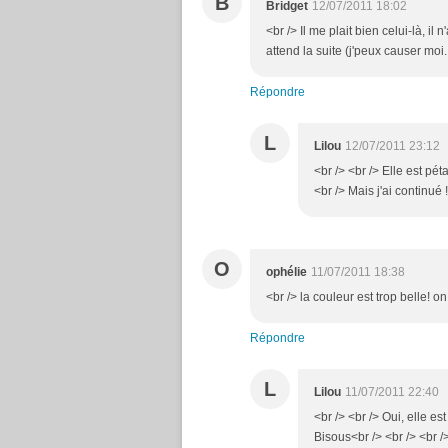
B
Bridget
12/07/2011 18:02
<br /> Il me plait bien celui-là, il
attend la suite (j'peux causer moi.
Répondre
L
Lilou
12/07/2011 23:12
<br /> <br /> Elle est pét
<br /> Mais j'ai continué !
O
ophélie
11/07/2011 18:38
<br /> la couleur est trop belle! o
Répondre
L
Lilou
11/07/2011 22:40
<br /> <br /> Oui, elle est
Bisous<br /> <br /> <br />