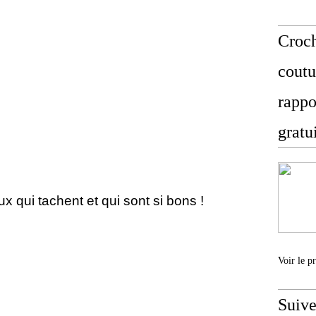
Croch
coutu
rappo
gratu
ceux qui tachent et qui sont si bons !
Voir le p
Suive