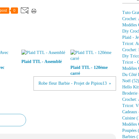
post
0
Tuto Grat
Crochet:
Modèles G
Diy Croc
Plaid - J
Tricot: A
Crochet: 
Diy Trico
Plaid TTL - Assemblé
Tricot - 
vec
Plaid TTL - 120ème
Modèles G
carré
Du Côté 
Noël
(52
Robe fleur Barbie - Projet de Pipiou13
Hello Kit
Broderie
Crochet: 
Tricot: V
Cadeaux 
Cuisine
(
Modèles G
Poupées
(
Barbies
(