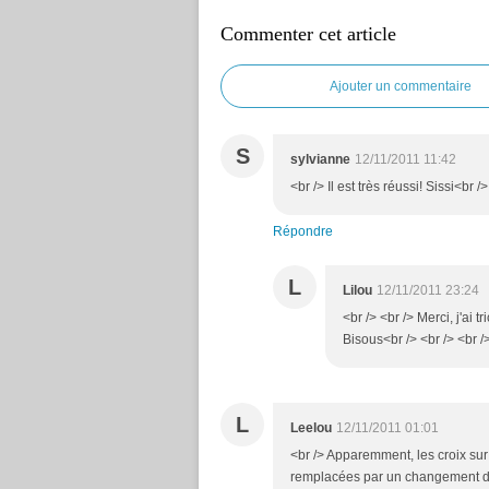
Commenter cet article
Ajouter un commentaire
S
sylvianne
12/11/2011 11:42
<br /> Il est très réussi! Sissi<br />
Répondre
L
Lilou
12/11/2011 23:24
<br /> <br /> Merci, j'ai tr
Bisous<br /> <br /> <br />
L
Leelou
12/11/2011 01:01
<br /> Apparemment, les croix sur l
remplacées par un changement de c