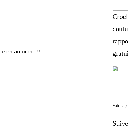
Croch
coutu
rappo
ême en automne !!
gratu
Voir le p
Suive