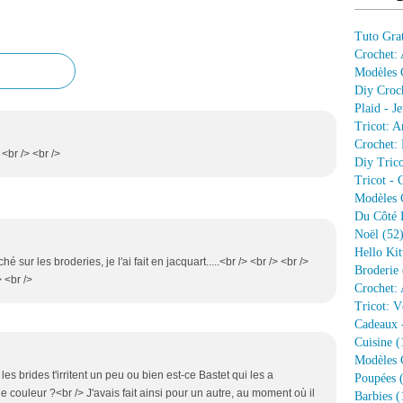
Tuto Grat
Crochet:
Modèles G
Diy Croc
Plaid - J
Tricot: A
Crochet: 
 <br /> <br />
Diy Trico
Tricot - 
Modèles G
Du Côté 
Noël
(52
Hello Kit
iché sur les broderies, je l'ai fait en jacquart.....<br /> <br /> <br />
Broderie
 <br />
Crochet: 
Tricot: V
Cadeaux 
Cuisine
(
Modèles G
es brides t'irritent un peu ou bien est-ce Bastet qui les a
Poupées
(
ouleur ?<br /> J'avais fait ainsi pour un autre, au moment où il
Barbies
(