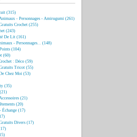
uit
(315)
 Animaux - Personnages - Amirugumi
(261)
ratuits Crochet
(255)
het
(243)
eté De Lit
(161)
nimaux - Personnages...
(148)
Points
(104)
t
(60)
Crochet : Déco
(59)
ratuits Tricot
(55)
De Chez Moi
(53)
)
ty
(35)
(21)
Accessoires
(21)
êtements
(20)
- Échange
(17)
17)
ratuits Divers
(17)
17)
15)