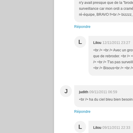
n'y avait presque que de la "brode
surveillance car mon ordi a cramé.
ré-équipe, BRAVO !!<br /> bizzzz, 
Répondre
L
Lilou
12/11/2011 23:27
<br /> <br /> Avec un gro
que de rebroder. <br /> <b
/> <br /> T'as pas survei
<br /> Bisous<br /> <br />
J
judith
09/11/2011 06:59
<br /> ha du ciel bleu bien besoin
Répondre
L
Lilou
09/11/2011 22:33