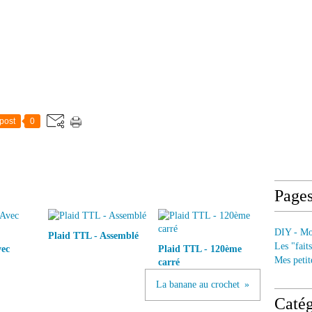
post
0
Page
DIY - Mod
Plaid TTL - Assemblé
Les "fait
vec
Plaid TTL - 120ème
Mes petit
carré
La banane au crochet
Catég