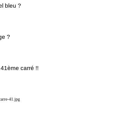
el bleu ?
e ?
e carré !!