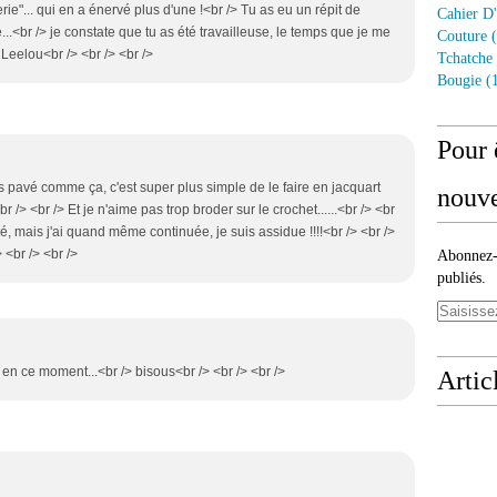
rie"... qui en a énervé plus d'une !<br /> Tu as eu un répit de
Cahier D'
..<br /> je constate que tu as été travailleuse, le temps que je me
Couture
(
Leelou<br /> <br /> <br />
Tchatche
Bougie
(1
Pour 
s pavé comme ça, c'est super plus simple de le faire en jacquart
nouve
r /> <br /> Et je n'aime pas trop broder sur le crochet......<br /> <br
llé, mais j'ai quand même continuée, je suis assidue !!!!<br /> <br />
 <br /> <br />
Abonnez-v
publiés.
 en ce moment...<br /> bisous<br /> <br /> <br />
Artic