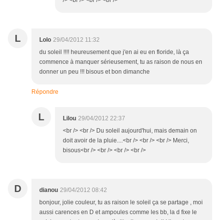
/> <br /> <br /> <br />
L
Lolo
29/04/2012 11:32
du soleil !!!! heureusement que j'en ai eu en floride, là ça
commence à manquer sérieusement, tu as raison de nous en
donner un peu !!! bisous et bon dimanche
Répondre
L
Lilou
29/04/2012 22:37
<br /> <br /> Du soleil aujourd'hui, mais demain on
doit avoir de la pluie....<br /> <br /> <br /> Merci,
bisous<br /> <br /> <br /> <br />
D
dianou
29/04/2012 08:42
bonjour, jolie couleur, tu as raison le soleil ça se partage , moi
aussi carences en D et ampoules comme les bb, la d fixe le