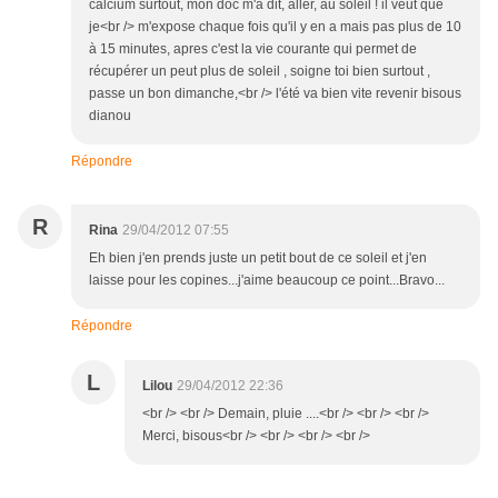
calcium surtout, mon doc m'à dit, aller, au soleil ! il veut que
je<br /> m'expose chaque fois qu'il y en a mais pas plus de 10
à 15 minutes, apres c'est la vie courante qui permet de
récupérer un peut plus de soleil , soigne toi bien surtout ,
passe un bon dimanche,<br /> l'été va bien vite revenir bisous
dianou
Répondre
R
Rina
29/04/2012 07:55
Eh bien j'en prends juste un petit bout de ce soleil et j'en
laisse pour les copines...j'aime beaucoup ce point...Bravo...
Répondre
L
Lilou
29/04/2012 22:36
<br /> <br /> Demain, pluie ....<br /> <br /> <br />
Merci, bisous<br /> <br /> <br /> <br />