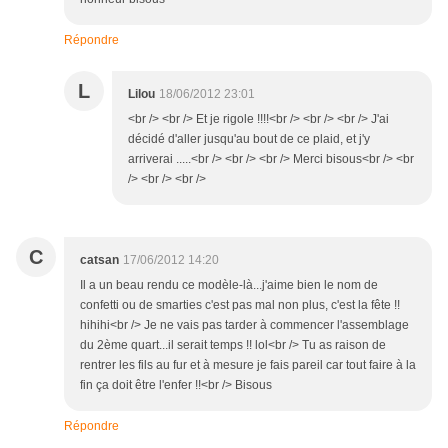
Répondre
L
Lilou
18/06/2012 23:01
<br /> <br /> Et je rigole !!!!<br /> <br /> <br /> J'ai
décidé d'aller jusqu'au bout de ce plaid, et j'y
arriverai .....<br /> <br /> <br /> Merci bisous<br /> <br
/> <br /> <br />
C
catsan
17/06/2012 14:20
Il a un beau rendu ce modèle-là...j'aime bien le nom de
confetti ou de smarties c'est pas mal non plus, c'est la fête !!
hihihi<br /> Je ne vais pas tarder à commencer l'assemblage
du 2ème quart...il serait temps !! lol<br /> Tu as raison de
rentrer les fils au fur et à mesure je fais pareil car tout faire à la
fin ça doit être l'enfer !!<br /> Bisous
Répondre