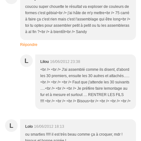
coucou super chouette le résultat va exploser de couleurs de
formes c'est gébial<br /> j'ai hâte de m'y mettre<br /> 75 carré
à faire ça c'est rien mais c'est l'assemblage qui être long<br />
toi tu optes pour assembler petit à petit ou tu les assembleras
à al fin ?<br /> à bientôt<br /> Sandy
Répondre
L
Lilou
16/06/2012 23:38
<br /> <br /> J'ai assemblé comme ils disent, d'abord
les 30 premiers, ensuite les 30 autres et attachés......
<br /> <br /> <br /> Faut que j'attende les 30 suivants
.....<br /> <br /> <br /> Je préfère faire lemontage au
fur et à mesure et surtout .... RENTRER LES FILS
!!!! <br /> <br /> <br /> Bisous<br /> <br /> <br /> <br />
L
Lolo
16/06/2012 18:13
ou smarties !!!!! il est très beau comme ça à croquer, mdr !
bisous et bonne soirée !