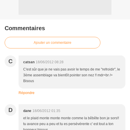
Commentaires
Ajouter un commentaire
C
catsan
18/06/2012 08:28
C'est sûr que je ne vais pas avoir le temps de me "refroidir", le
3ème assemblage va bientôt pointer son nez !! mdr<br />
Bisous
Répondre
D
dane
18/06/2012 01:35
et le plaid monte monte monte comme la bêbête bon je sors!!
tu avance peu a peu et tu es persévérente c' est tout a ton
honneur bisous