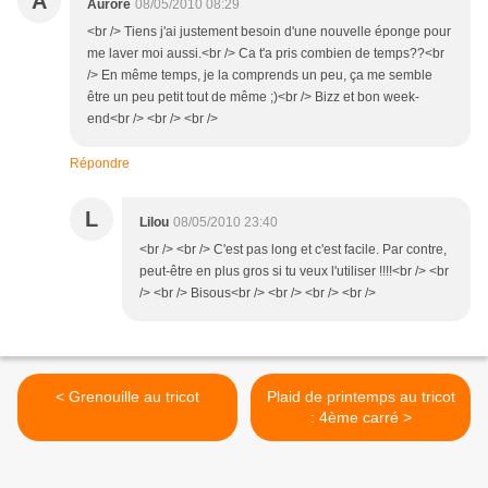
A
Aurore
08/05/2010 08:29
<br /> Tiens j'ai justement besoin d'une nouvelle éponge pour
me laver moi aussi.<br /> Ca t'a pris combien de temps??<br
/> En même temps, je la comprends un peu, ça me semble
être un peu petit tout de même ;)<br /> Bizz et bon week-
end<br /> <br /> <br />
Répondre
L
Lilou
08/05/2010 23:40
<br /> <br /> C'est pas long et c'est facile. Par contre,
peut-être en plus gros si tu veux l'utiliser !!!!<br /> <br
/> <br /> Bisous<br /> <br /> <br /> <br />
< Grenouille au tricot
Plaid de printemps au tricot
: 4ème carré >