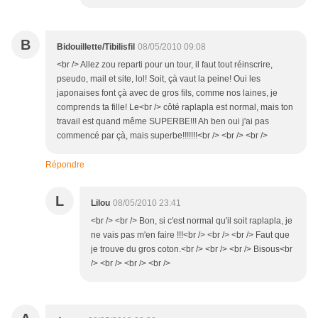
B
Bidouillette/Tibilisfil
08/05/2010 09:08
<br /> Allez zou reparti pour un tour, il faut tout réinscrire,
pseudo, mail et site, lol! Soit, çà vaut la peine! Oui les
japonaises font çà avec de gros fils, comme nos laines, je
comprends ta fille! Le<br /> côté raplapla est normal, mais ton
travail est quand même SUPERBE!!! Ah ben oui j'ai pas
commencé par çà, mais superbe!!!!!!!<br /> <br /> <br />
Répondre
L
Lilou
08/05/2010 23:41
<br /> <br /> Bon, si c'est normal qu'il soit raplapla, je
ne vais pas m'en faire !!!<br /> <br /> <br /> Faut que
je trouve du gros coton.<br /> <br /> <br /> Bisous<br
/> <br /> <br /> <br />