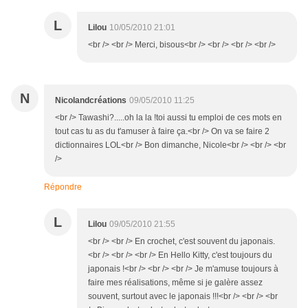
L
Lilou
10/05/2010 21:01
<br /> <br /> Merci, bisous<br /> <br /> <br /> <br />
N
Nicolandcréations
09/05/2010 11:25
<br /> Tawashi?.....oh la la !toi aussi tu emploi de ces mots en
tout cas tu as du t'amuser à faire ça.<br /> On va se faire 2
dictionnaires LOL<br /> Bon dimanche, Nicole<br /> <br /> <br
/>
Répondre
L
Lilou
09/05/2010 21:55
<br /> <br /> En crochet, c'est souvent du japonais.
<br /> <br /> <br /> En Hello Kitty, c'est toujours du
japonais !<br /> <br /> <br /> Je m'amuse toujours à
faire mes réalisations, même si je galère assez
souvent, surtout avec le japonais !!!<br /> <br /> <br