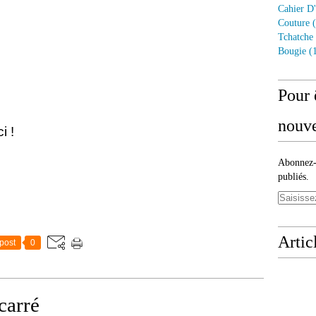
Cahier D'
Couture
(
Tchatche
Bougie
(1
Pour 
nouve
!
Abonnez-v
publiés.
Artic
post
0
carré