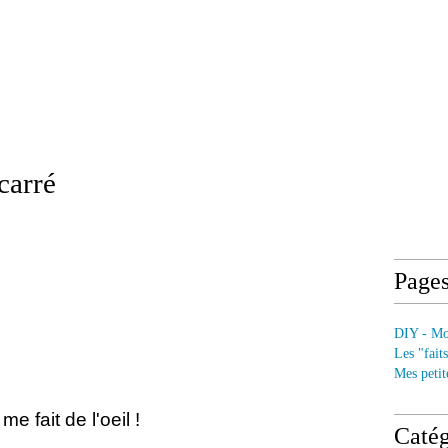
carré
Page
DIY - Mod
Les "fait
Mes petit
e fait de l'oeil !
Catég