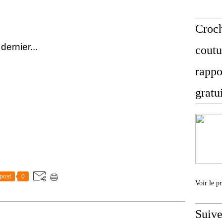
Croch
dernier...
coutu
rappo
gratu
post
0
Voir le p
Suive