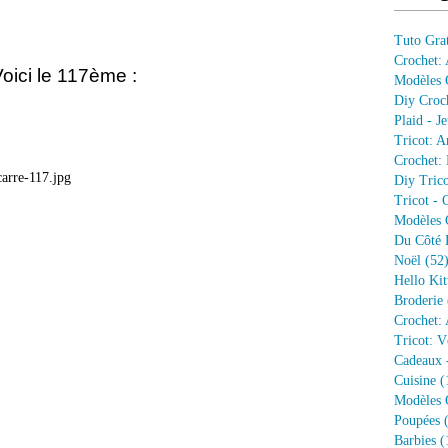
Tuto Grat
Crochet:
oici le 117ème :
Modèles G
Diy Croc
Plaid - J
Tricot: A
Crochet: 
Diy Trico
Tricot - 
Modèles G
Du Côté 
Noël
(52
Hello Kit
Broderie
Crochet: 
Tricot: V
Cadeaux 
Cuisine
(
Modèles G
Poupées
(
Barbies
(