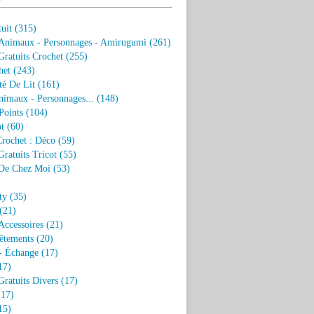
uit
(315)
 Animaux - Personnages - Amirugumi
(261)
ratuits Crochet
(255)
het
(243)
eté De Lit
(161)
nimaux - Personnages...
(148)
Points
(104)
t
(60)
Crochet : Déco
(59)
ratuits Tricot
(55)
De Chez Moi
(53)
)
ty
(35)
(21)
Accessoires
(21)
êtements
(20)
- Échange
(17)
17)
ratuits Divers
(17)
17)
15)