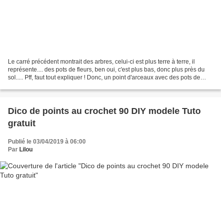
Le carré précédent montrait des arbres, celui-ci est plus terre à terre, il
représente.... des pots de fleurs, ben oui, c'est plus bas, donc plus près du
sol..... Pff, faut tout expliquer ! Donc, un point d'arceaux avec des pots de
fleurs disposés de...
Dico de points au crochet 90 DIY modele Tuto
gratuit
Publié le 03/04/2019 à 06:00
Par
Lilou