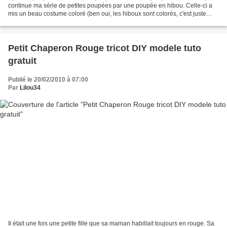
continue ma série de petites poupées par une poupée en hibou. Celle-ci a
mis un beau costume coloré (ben oui, les hiboux sont colorés, c'est juste
qu'on les voit la nuit et comme...
Petit Chaperon Rouge tricot DIY modele tuto
gratuit
Publié le 20/02/2010 à 07:00
Par
Lilou34
Il était une fois une petite fille que sa maman habillait toujours en rouge. Sa