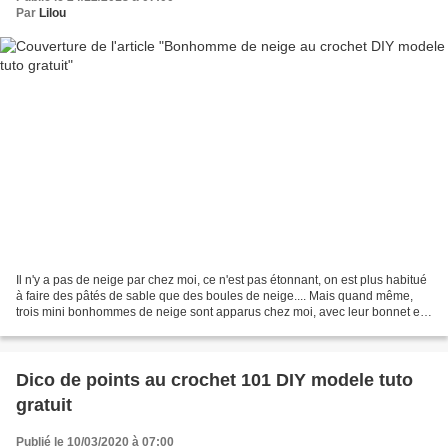
Par
Lilou
Il n'y a pas de neige par chez moi, ce n'est pas étonnant, on est plus habitué
à faire des pâtés de sable que des boules de neige.... Mais quand même,
trois mini bonhommes de neige sont apparus chez moi, avec leur bonnet et
leur écharpe assortie. Je les...
Dico de points au crochet 101 DIY modele tuto
gratuit
Publié le 10/03/2020 à 07:00