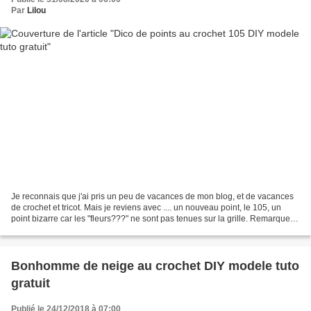
Par
Lilou
Je reconnais que j'ai pris un peu de vacances de mon blog, et de vacances
de crochet et tricot. Mais je reviens avec .... un nouveau point, le 105, un
point bizarre car les "fleurs???" ne sont pas tenues sur la grille. Remarquez,
c'est normal, ce sont...
Bonhomme de neige au crochet DIY modele tuto
gratuit
Publié le 24/12/2018 à 07:00