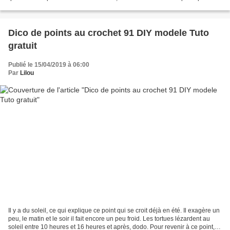
puisse la remplacer. Il faut...
Dico de points au crochet 91 DIY modele Tuto
gratuit
Publié le 15/04/2019 à 06:00
Par
Lilou
Il y a du soleil, ce qui explique ce point qui se croit déjà en été. Il exagère un
peu, le matin et le soir il fait encore un peu froid. Les tortues lézardent au
soleil entre 10 heures et 16 heures et après, dodo. Pour revenir à ce point, il