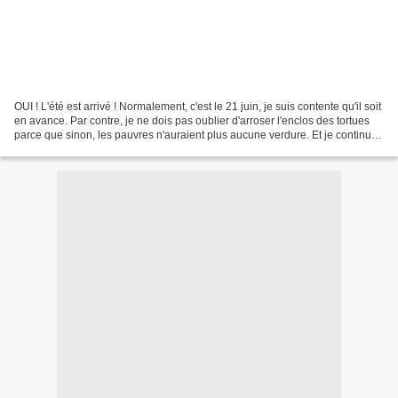
OUI ! L'été est arrivé ! Normalement, c'est le 21 juin, je suis contente qu'il soit
en avance. Par contre, je ne dois pas oublier d'arroser l'enclos des tortues
parce que sinon, les pauvres n'auraient plus aucune verdure. Et je continue
le dico de points...