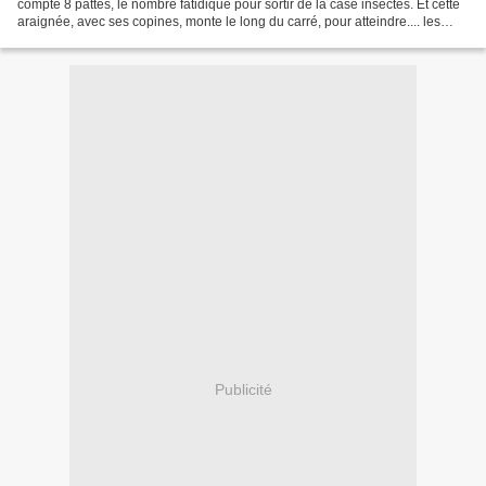
compté 8 pattes, le nombre fatidique pour sortir de la case insectes. Et cette
araignée, avec ses copines, monte le long du carré, pour atteindre.... les
cieux ? le soleil...
Publicité