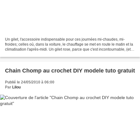
Un gilet, l'accessoire indispensable pour ces journées mi-chaudes, mi-
froides; celles où, dans la voiture, le chauffage se met en route le matin et la
climatisation l'après-midi. Un gilet rose, parce que c'est incontournable, (et
horreur, je n'avais pas...
Chain Chomp au crochet DIY modele tuto gratuit
Publié le 24/05/2010 à 06:00
Par
Lilou