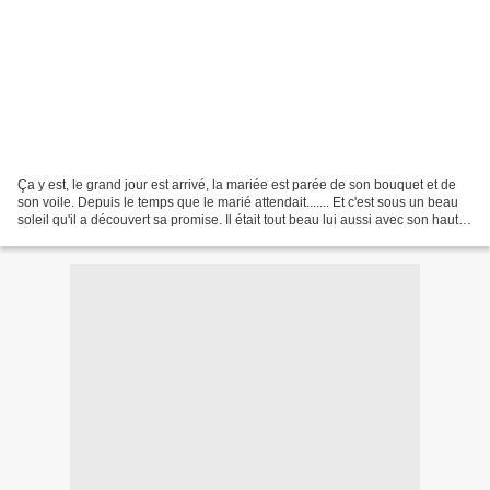
Ça y est, le grand jour est arrivé, la mariée est parée de son bouquet et de
son voile. Depuis le temps que le marié attendait....... Et c'est sous un beau
soleil qu'il a découvert sa promise. Il était tout beau lui aussi avec son haut
de forme et son...