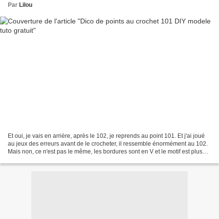
Par
Lilou
Et oui, je vais en arrière, après le 102, je reprends au point 101. Et j'ai joué
au jeux des erreurs avant de le crocheter, il ressemble énormément au 102.
Mais non, ce n'est pas le même, les bordures sont en V et le motif est plus
grand. C'est tout ce...