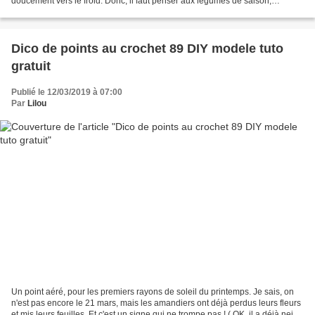
doucement vers le froid. Donc, il faut penser aux légumes de saison,
courges, potirons, citrouilles........
Dico de points au crochet 89 DIY modele tuto
gratuit
Publié le 12/03/2019 à 07:00
Par
Lilou
Un point aéré, pour les premiers rayons de soleil du printemps. Je sais, on
n'est pas encore le 21 mars, mais les amandiers ont déjà perdus leurs fleurs
et mis leurs feuilles. Et c'est un signe qui ne trompe pas ! ( OK, il a déjà neigé