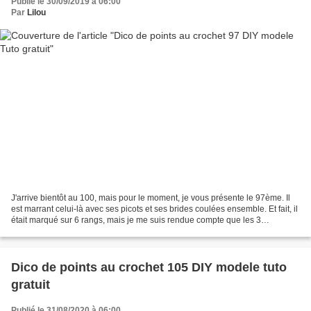
Publié le 30/09/2019 à 06:00
Par
Lilou
J'arrive bientôt au 100, mais pour le moment, je vous présente le 97ème. Il
est marrant celui-là avec ses picots et ses brides coulées ensemble. Et fait, il
était marqué sur 6 rangs, mais je me suis rendue compte que les 3
derniers....étaient les mêmes...
Dico de points au crochet 105 DIY modele tuto
gratuit
Publié le 31/08/2020 à 06:00