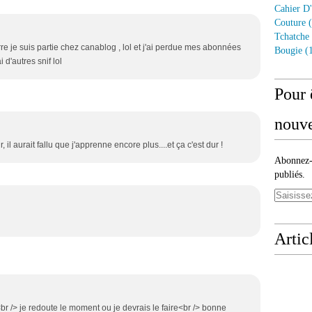
Cahier D'
Couture
(
Tchatche
re je suis partie chez canablog , lol et j'ai perdue mes abonnées
Bougie
(1
i d'autres snif lol
Pour 
nouve
, il aurait fallu que j'apprenne encore plus....et ça c'est dur !
Abonnez-v
publiés.
Artic
br /> je redoute le moment ou je devrais le faire<br /> bonne