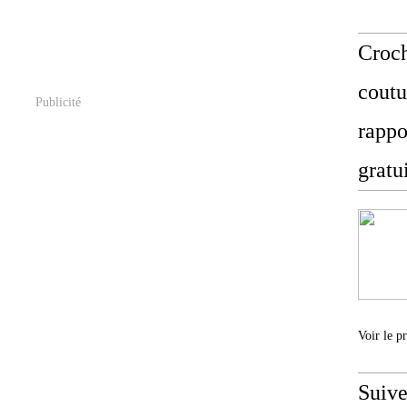
Croch
coutu
Publicité
rappo
gratu
Voir le p
Suive