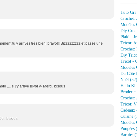
Tuto Grat
Crochet:
Modèles G
Diy Croc
Plaid - J
Tricot: A
oment tu y arrives très bien: bravo!!! Bizzzzzzzzz et passe une
Crochet: 
Diy Trico
Tricot - 
Modèles G
Du Côté 
Noël
(52
Hello Kit
to .... si j'y arrive !!!<br /> Merci, bisous
Broderie
Crochet: 
Tricot: V
Cadeaux 
Cuisine
(
ée...bisous
Modèles G
Poupées
(
Barbies
(