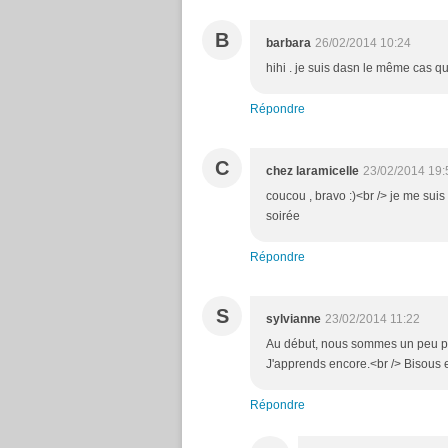
B
barbara
26/02/2014 10:24
hihi . je suis dasn le même cas que 
Répondre
C
chez laramicelle
23/02/2014 19:
coucou , bravo :)<br /> je me suis
soirée
Répondre
S
sylvianne
23/02/2014 11:22
Au début, nous sommes un peu per
J'apprends encore.<br /> Bisous 
Répondre