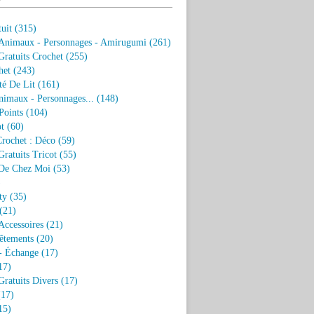
uit
(315)
 Animaux - Personnages - Amirugumi
(261)
ratuits Crochet
(255)
het
(243)
eté De Lit
(161)
nimaux - Personnages...
(148)
Points
(104)
t
(60)
Crochet : Déco
(59)
ratuits Tricot
(55)
De Chez Moi
(53)
)
ty
(35)
(21)
Accessoires
(21)
êtements
(20)
- Échange
(17)
17)
ratuits Divers
(17)
17)
15)