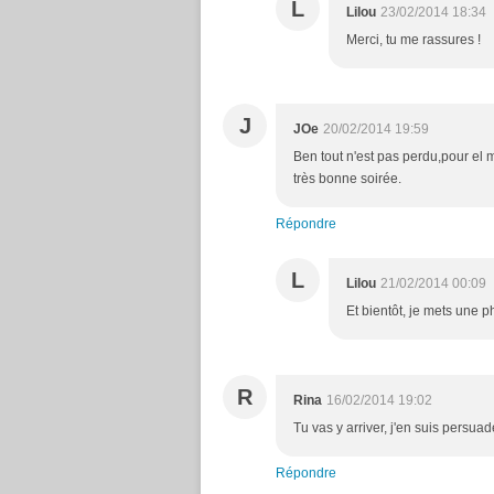
L
Lilou
23/02/2014 18:34
Merci, tu me rassures !
J
JOe
20/02/2014 19:59
Ben tout n'est pas perdu,pour el m
très bonne soirée.
Répondre
L
Lilou
21/02/2014 00:09
Et bientôt, je mets une pho
R
Rina
16/02/2014 19:02
Tu vas y arriver, j'en suis persuad
Répondre