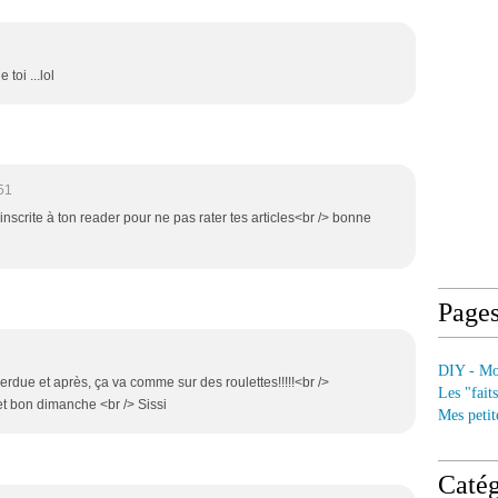
toi ...lol
51
 inscrite à ton reader pour ne pas rater tes articles<br /> bonne
Page
DIY - Mod
due et après, ça va comme sur des roulettes!!!!!<br />
Les "fait
et bon dimanche <br /> Sissi
Mes petit
Catég