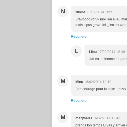
N
Ninine
16/02/2014 18:21
Bravoooo<br /> moi j'en ai eu mar
mais c pas grave lol , j'en trouvera
Répondre
L
Lilou
17/02/2014 18:49
J'ai eu la flemme de partir
M
Miou
16/02/2014 18:10
Bon courage pour la suite... bizzz
Répondre
M
maryse93
16/02/2014 13:43
prends ton temps tu vas y arriver<