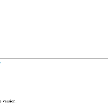
t
e version,