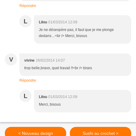
Répondre
L
Lilou
01/03/2014 12:09
Je ne désespère pas, il faut que je me plonge
dedans....<br /> Merci, bisous
V
vivine
26/02/2014 14:07
trop belle,bravo, quel travail !!<br /> bises
Répondre
L
Lilou
01/03/2014 12:09
Merci, bisous
< Nouveau design
Sushi au crochet >