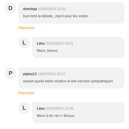
D
dominga
02/03/2014 20:51
tout mimi ta bêbete,,,merci pour tes visites
Répondre
L
Lilou
03/03/2014 19:01
Merci, bisous
P
pipiou13
28/02/2014 20:27
waouh quelle belle création et elle est bien sympathique!!
Répondre
L
Lilou
01/03/2014 12:08
Merci à toi,<br /> Bisous