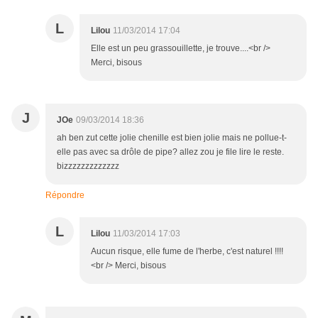
L
Lilou
11/03/2014 17:04
Elle est un peu grassouillette, je trouve....<br />
Merci, bisous
J
JOe
09/03/2014 18:36
ah ben zut cette jolie chenille est bien jolie mais ne pollue-t-
elle pas avec sa drôle de pipe? allez zou je file lire le reste.
bizzzzzzzzzzzzz
Répondre
L
Lilou
11/03/2014 17:03
Aucun risque, elle fume de l'herbe, c'est naturel !!!!
<br /> Merci, bisous