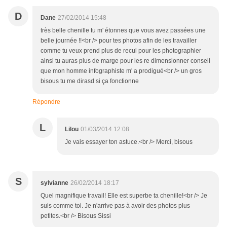
D
Dane
27/02/2014 15:48
très belle chenille tu m' étonnes que vous avez passées une
belle journée !!<br /> pour tes photos afin de les travailler
comme tu veux prend plus de recul pour les photographier
ainsi tu auras plus de marge pour les re dimensionner conseil
que mon homme infographiste m' a prodigué<br /> un gros
bisous tu me dirasd si ça fonctionne
Répondre
L
Lilou
01/03/2014 12:08
Je vais essayer ton astuce.<br /> Merci, bisous
S
sylvianne
26/02/2014 18:17
Quel magnifique travail! Elle est superbe ta chenille!<br /> Je
suis comme toi. Je n'arrive pas à avoir des photos plus
petites.<br /> Bisous Sissi