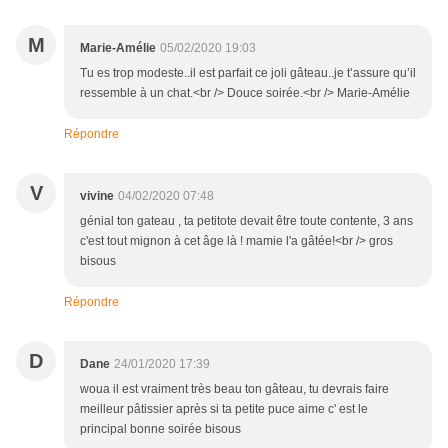
M
Marie-Amélie
05/02/2020 19:03
Tu es trop modeste..il est parfait ce joli gâteau..je t’assure qu’il
ressemble à un chat.<br /> Douce soirée.<br /> Marie-Amélie
Répondre
V
vivine
04/02/2020 07:48
génial ton gateau , ta petitote devait être toute contente, 3 ans
c'est tout mignon à cet âge là ! mamie l'a gâtée!<br /> gros
bisous
Répondre
D
Dane
24/01/2020 17:39
woua il est vraiment très beau ton gâteau, tu devrais faire
meilleur pâtissier après si ta petite puce aime c' est le
principal bonne soirée bisous