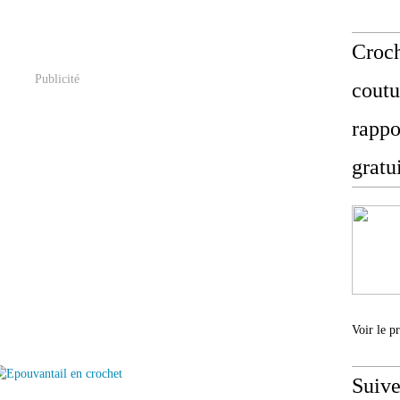
Croch
Publicité
coutu
rappo
gratu
Voir le p
Suive