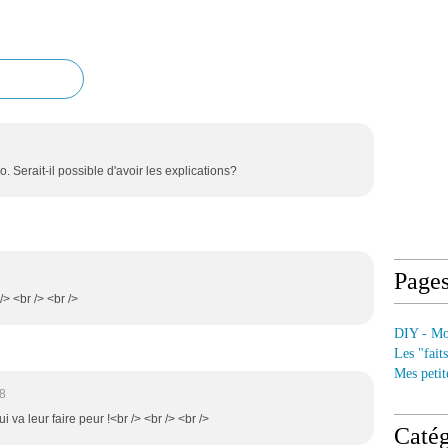
. Serait-il possible d'avoir les explications?
Page
/> <br /> <br />
DIY - Mod
Les "fait
Mes petit
38
ui va leur faire peur !<br /> <br /> <br />
Catég