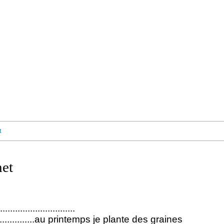
t
het
.......................
........................au printemps je plante des graines