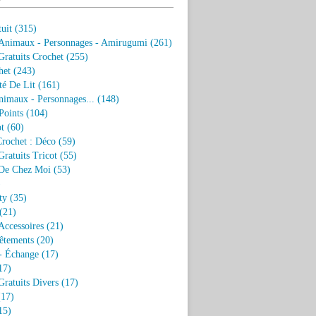
uit
(315)
 Animaux - Personnages - Amirugumi
(261)
ratuits Crochet
(255)
het
(243)
eté De Lit
(161)
nimaux - Personnages...
(148)
Points
(104)
t
(60)
Crochet : Déco
(59)
ratuits Tricot
(55)
De Chez Moi
(53)
)
ty
(35)
(21)
Accessoires
(21)
êtements
(20)
- Échange
(17)
17)
ratuits Divers
(17)
17)
15)