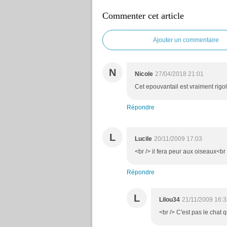
Commenter cet article
Ajouter un commentaire
N
Nicole
27/04/2018 21:01
Cet epouvantail est vraiment rigolo
Répondre
L
Lucile
20/11/2009 17:03
<br /> il fera peur aux oiseaux<br 
Répondre
L
Lilou34
21/11/2009 16:
<br /> C'est pas le chat q