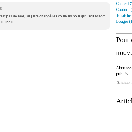
Cahier D'
25
Couture
(
Tchatche
est pas de moi, j'ai juste changé les couleurs pour qu'il soit assorti
Bougie
(1
 /> <br />
Pour 
nouve
Abonnez-v
publiés.
Artic