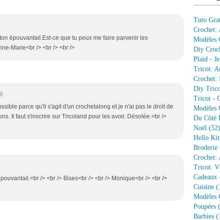
Tuto Grat
Crochet:
li ton épouvantail.Est-ce que tu peux me faire parvenir les
Modèles G
nne-Marie<br /> <br /> <br />
Diy Croc
Plaid - J
Tricot: A
Crochet: 
Diy Trico
28
Tricot - 
ssible parce qu'il s'agit d'un crochetalong et je n'ai pas le droit de
Modèles G
ons. Il faut s'inscrire sur Tricoland pour les avoir. Désolée.<br />
Du Côté 
Noël
(52
Hello Kit
Broderie
Crochet: 
Tricot: V
Cadeaux 
pouvantail.<br /> <br /> Bises<br /> <br /> Monique<br /> <br />
Cuisine
(
Modèles G
Poupées
(
Barbies
(