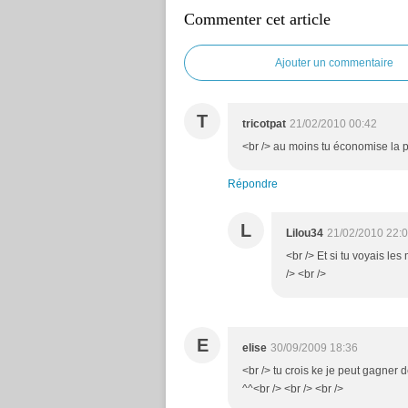
Commenter cet article
Ajouter un commentaire
T
tricotpat
21/02/2010 00:42
<br /> au moins tu économise la pei
Répondre
L
Lilou34
21/02/2010 22:
<br /> Et si tu voyais le
/> <br />
E
elise
30/09/2009 18:36
<br /> tu crois ke je peut gagner
^^<br /> <br /> <br />