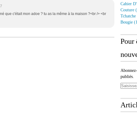
Cahier D'
07
Couture
(
né que c'était mon adoe ? tu as la même à la maison ?<br /> <br
Tchatche
Bougie
(1
Pour 
nouve
Abonnez-v
publiés.
Artic