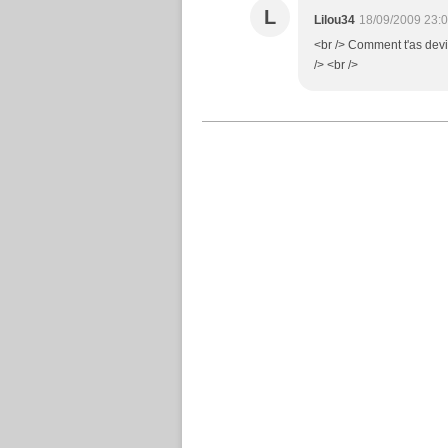
L
Lilou34
18/09/2009 23:
<br /> Comment t'as devi
/> <br />