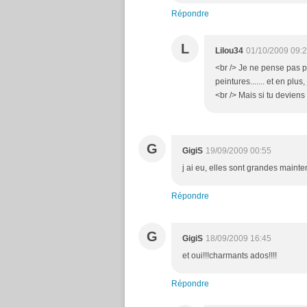
Répondre
L
Lilou34
01/10/2009 09:
<br /> Je ne pense pas p
peintures....... et en plu
<br /> Mais si tu deviens 
G
GigiS
19/09/2009 00:55
j ai eu, elles sont grandes mainte
Répondre
G
GigiS
18/09/2009 16:45
et oui!!!charmants ados!!!!
Répondre