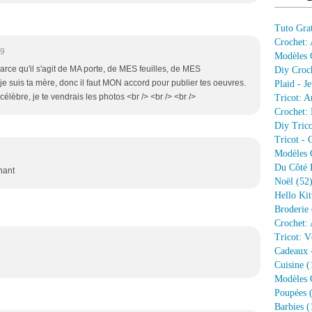
Tuto Grat
Crochet:
29
Modèles G
arce qu'il s'agit de MA porte, de MES feuilles, de MES
Diy Croc
s, je suis ta mère, donc il faut MON accord pour publier tes oeuvres.
Plaid - J
célèbre, je te vendrais les photos <br /> <br /> <br />
Tricot: A
Crochet: 
Diy Trico
Tricot - 
Modèles G
Du Côté 
nant
Noël
(52
Hello Kit
Broderie
Crochet: 
Tricot: V
Cadeaux 
Cuisine
(
Modèles G
Poupées
(
Barbies
(