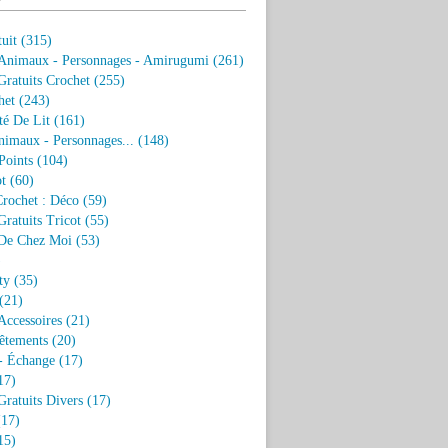
uit
(315)
 Animaux - Personnages - Amirugumi
(261)
ratuits Crochet
(255)
het
(243)
eté De Lit
(161)
nimaux - Personnages...
(148)
Points
(104)
t
(60)
Crochet : Déco
(59)
ratuits Tricot
(55)
De Chez Moi
(53)
)
ty
(35)
(21)
Accessoires
(21)
êtements
(20)
- Échange
(17)
17)
ratuits Divers
(17)
17)
15)