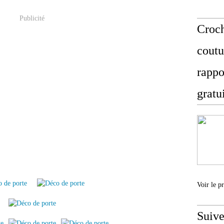
Publicité
Croch
coutu
rappo
gratu
Voir le p
Suive