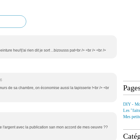
nture heu!!j'ai rien dit je sort ...bizousss pat<br /> <br /> <br />
06
Page
s murs de sa chambre, on économise aussi la tapisserie !<br /> <br
DIY - Mod
Les "fait
Mes petit
 de l'argent avec la publication san mon accord de mes oeuvre ??
Catég