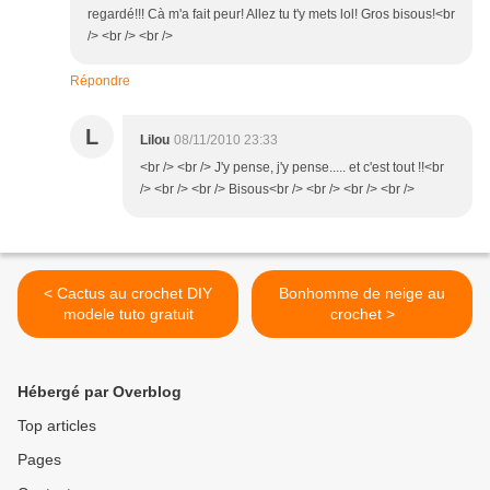
regardé!!! Cà m'a fait peur! Allez tu t'y mets lol! Gros bisous!<br
/> <br /> <br />
Répondre
L
Lilou
08/11/2010 23:33
<br /> <br /> J'y pense, j'y pense..... et c'est tout !!<br
/> <br /> <br /> Bisous<br /> <br /> <br /> <br />
< Cactus au crochet DIY
Bonhomme de neige au
modele tuto gratuit
crochet >
Hébergé par Overblog
Top articles
Pages